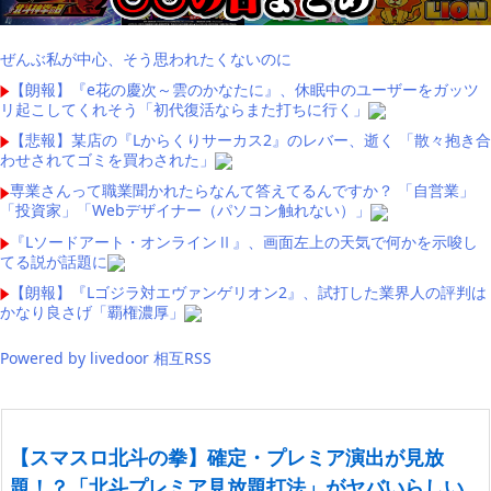
ぜんぶ私が中心、そう思われたくないのに
【朗報】『e花の慶次～雲のかなたに』、休眠中のユーザーをガッツ
リ起こしてくれそう「初代復活ならまた打ちに行く」
【悲報】某店の『Lからくりサーカス2』のレバー、逝く 「散々抱き合
わせされてゴミを買わされた」
専業さんって職業聞かれたらなんて答えてるんですか？ 「自営業」
「投資家」「Webデザイナー（パソコン触れない）」
『Lソードアート・オンラインⅡ』、画面左上の天気で何かを示唆し
てる説が話題に
【朗報】『Lゴジラ対エヴァンゲリオン2』、試打した業界人の評判は
かなり良さげ「覇権濃厚」
Powered by livedoor 相互RSS
【スマスロ北斗の拳】確定・プレミア演出が見放
題！？「北斗プレミア見放題打法」がヤバいらしい