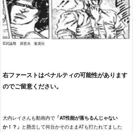
©武論尊 原哲夫 集英社
右ファーストはペナルティの可能性があります
のでご留意ください。
大内レイさんも動画内で
「AT性能が落ちるんじゃない
か！？」
と懸念して何台かそのままATも打たれてました