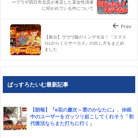
ープラザ四日市北店が来店した某女性演者
に叩かれている件について
Prev
【新台】ヴヴヴ級のトンデモ台！『スマス
ロLからくりサーカス』の出し方をまとめ
ました
ぱっすろたいむ最新記事
【朗報】『e花の慶次～雲のかなたに』、休眠
中のユーザーをガッツリ起こしてくれそう「初
代復活ならまた打ちに行く」