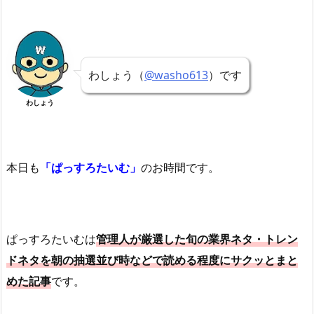
わしょう（
@washo613
）です
わしょう
本日も
「ぱっすろたいむ」
のお時間です。
ぱっすろたいむは
管理人が厳選した旬の業界ネタ・トレン
ドネタを朝の抽選並び時などで読める程度にサクッとまと
めた記事
です。