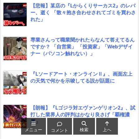
【悲報】某店の『Lからくりサーカス2』のレバ
ー、逝く 「散々抱き合わせされてゴミを買わさ
れた」
専業さんって職業聞かれたらなんて答えてるん
ですか？ 「自営業」 「投資家」「Webデザイ
ナー（パソコン触れない）」
『Lソードアート・オンラインⅡ』、画面左上
の天気で何かを示唆してる説が話題に
【朗報】『Lゴジラ対エヴァンゲリオン2』、試
打した業界人の評判はかなり良さげ「覇権濃
厚」
メニュー
検索
上へ
コメント