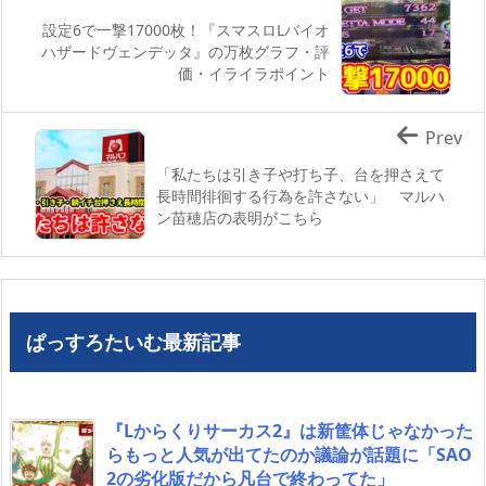
設定6で一撃17000枚！『スマスロLバイオ
ハザードヴェンデッタ』の万枚グラフ・評
価・イライラポイント
Prev
「私たちは引き子や打ち子、台を押さえて
長時間徘徊する行為を許さない」 マルハ
ン苗穂店の表明がこちら
ぱっすろたいむ最新記事
『Lからくりサーカス2』は新筐体じゃなかった
らもっと人気が出てたのか議論が話題に「SAO
2の劣化版だから凡台で終わってた」