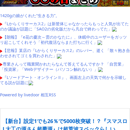
1420gの娘がくれた“生きる力”。
『Lからくりサーカス2』は新筐体じゃなかったらもっと人気が出てた
のか議論が話題に「SAO2の劣化版だから凡台で終わってた」
【朗報】『e花の慶次～雲のかなたに』、休眠中のユーザーをガッツ
リ起こしてくれそう「初代復活ならまた打ちに行く」
【悲報】某店の『Lからくりサーカス2』のレバー、逝く 「散々抱き合
わせされてゴミを買わされた」
専業さんって職業聞かれたらなんて答えてるんですか？ 「自営業」
「投資家」「Webデザイナー（パソコン触れない）」
『Lソードアート・オンラインⅡ』、画面左上の天気で何かを示唆し
てる説が話題に
Powered by livedoor 相互RSS
【新台】設定1でも26％で5000枚突破！？『スマスロ
L大工の源さん超夢源』は超荒波スペックらしい