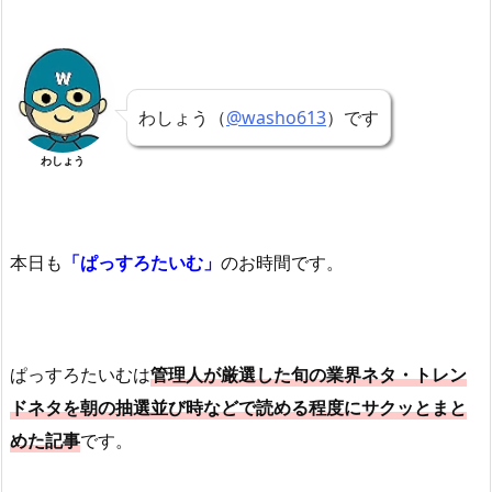
わしょう（
@washo613
）です
わしょう
本日も
「ぱっすろたいむ」
のお時間です。
ぱっすろたいむは
管理人が厳選した旬の業界ネタ・トレン
ドネタを朝の抽選並び時などで読める程度にサクッとまと
めた記事
です。