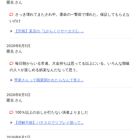
匿名 さん
さっき壊れてまたされ中。運命の一撃前で壊れた。保証してもらえな
いのけ
【悲報】某店の『Lからくりサーカス2』...
2026年8月5日
匿名 さん
毎日朝からいる常連。大金持ちは思ってる以上にいる。いろんな階級
の人々が楽しめる娯楽なんだなって思う。
専業さんって職業聞かれたらなんて答え...
2026年8月5日
匿名 さん
100％以上の台しか打たない演者よりましだ
【理解不能】パチスロでリプレイ揃って...
2026年8月1日