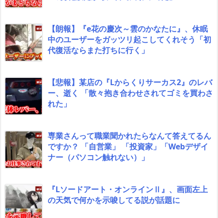
【朗報】『e花の慶次～雲のかなたに』、休眠
中のユーザーをガッツリ起こしてくれそう「初
代復活ならまた打ちに行く」
【悲報】某店の『Lからくりサーカス2』のレバ
ー、逝く 「散々抱き合わせされてゴミを買わさ
れた」
専業さんって職業聞かれたらなんて答えてるん
ですか？ 「自営業」 「投資家」「Webデザイ
ナー（パソコン触れない）」
『Lソードアート・オンラインⅡ』、画面左上
の天気で何かを示唆してる説が話題に