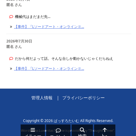
匿名 さん
機械代はまだまだ先...
【事件】『Lソードアート・オンラインⅡ...
2026年7月30日
匿名 さん
だから何だよって話。そんな台しか動かないじゃくだらねえ
【事件】『Lソードアート・オンラインⅡ...
管理人情報
プライバシーポリシー
Copyright ©
2026
ぱっすろたいむ
All Rights Reserved.
WordPress Luxeritas Theme is provided by "
Thought is free
".
メニュー
検索
上へ