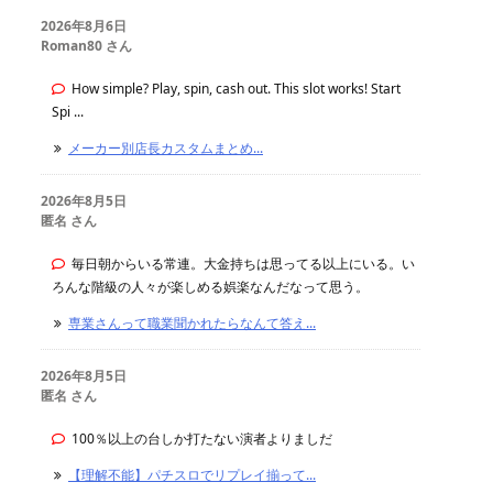
2026年8月6日
Roman80 さん
How simple? Play, spin, cash out. This slot works! Start
Spi ...
メーカー別店長カスタムまとめ...
2026年8月5日
匿名 さん
毎日朝からいる常連。大金持ちは思ってる以上にいる。い
ろんな階級の人々が楽しめる娯楽なんだなって思う。
専業さんって職業聞かれたらなんて答え...
2026年8月5日
匿名 さん
100％以上の台しか打たない演者よりましだ
【理解不能】パチスロでリプレイ揃って...