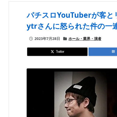
パチスロYouTuberが客と
ytrさんに怒られた件の一
2023年7月28日
ホール・業界・演者
Twitter
B!