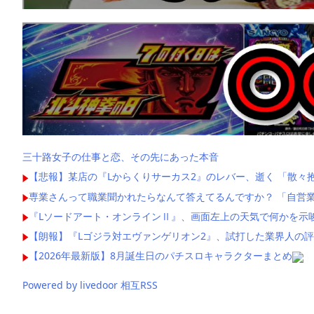
三十路女子の仕事と恋、その先にあった本音
【悲報】某店の『Lからくりサーカス2』のレバー、逝く 「散々
専業さんって職業聞かれたらなんて答えてるんですか？ 「自営業
『Lソードアート・オンラインⅡ』、画面左上の天気で何かを示
【朗報】『Lゴジラ対エヴァンゲリオン2』、試打した業界人の
【2026年最新版】8月誕生日のパチスロキャラクターまとめ
Powered by livedoor 相互RSS