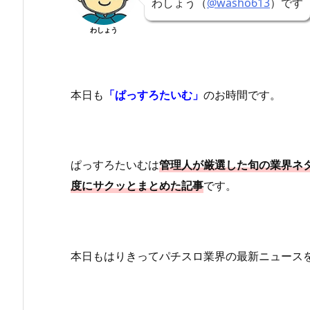
わしょう（
@washo613
）です
わしょう
本日も
「ぱっすろたいむ」
のお時間です。
ぱっすろたいむは
管理人が厳選した旬の業界ネ
度にサクッとまとめた記事
です。
本日もはりきってパチスロ業界の最新ニュース