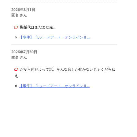
2026年8月1日
匿名 さん
機械代はまだまだ先...
【事件】『Lソードアート・オンラインⅡ...
2026年7月30日
匿名 さん
だから何だよって話。そんな台しか動かないじゃくだらね
え
【事件】『Lソードアート・オンラインⅡ...