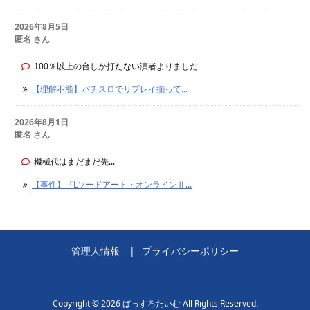
2026年8月5日
匿名 さん
100％以上の台しか打たない演者よりましだ
【理解不能】パチスロでリプレイ揃って...
2026年8月1日
匿名 さん
機械代はまだまだ先...
【事件】『Lソードアート・オンラインⅡ...
管理人情報
プライバシーポリシー
Copyright ©
2026
ぱっすろたいむ
All Rights Reserved.