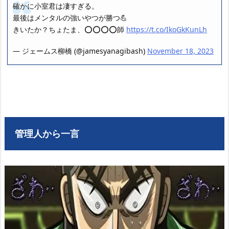
確かに小室君は凄すぎる。
最後はメンタルの強いやつが勝つ💪
きいたか？ちょたま、⭕️⭕️⭕️⭕️師
https://t.co/IkoGkKunLh
— ジェームス柳橋 (@jamesyanagibash)
November 18, 2023
管理人から一言