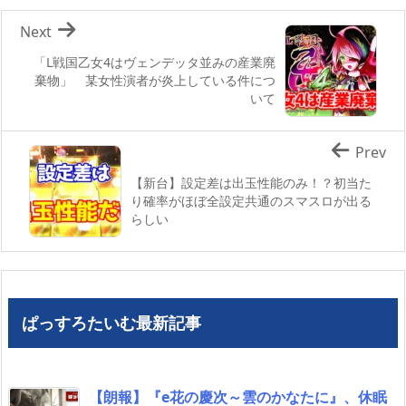
Next
「L戦国乙女4はヴェンデッタ並みの産業廃
棄物」 某女性演者が炎上している件につ
いて
Prev
【新台】設定差は出玉性能のみ！？初当た
り確率がほぼ全設定共通のスマスロが出る
らしい
ぱっすろたいむ最新記事
【朗報】『e花の慶次～雲のかなたに』、休眠