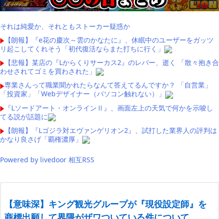
それは純愛か、それともストーカー疑惑か
【朗報】『e花の慶次～雲のかなたに』、休眠中のユーザーをガッツ
リ起こしてくれそう「初代復活ならまた打ちに行く」
【悲報】某店の『Lからくりサーカス2』のレバー、逝く 「散々抱き合
わせされてゴミを買わされた」
専業さんって職業聞かれたらなんて答えてるんですか？ 「自営業」
「投資家」「Webデザイナー（パソコン触れない）」
『Lソードアート・オンラインⅡ』、画面左上の天気で何かを示唆し
てる説が話題に
【朗報】『Lゴジラ対エヴァンゲリオン2』、試打した業界人の評判は
かなり良さげ「覇権濃厚」
Powered by livedoor 相互RSS
【意味深】キング観光グループが『現役設定師』を
商標出願して界隈がザワついている件について