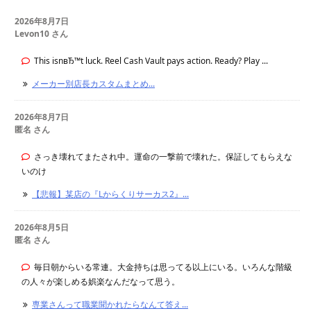
2026年8月7日
Levon10 さん
This isnвЂ™t luck. Reel Cash Vault pays action. Ready? Play ...
メーカー別店長カスタムまとめ...
2026年8月7日
匿名 さん
さっき壊れてまたされ中。運命の一撃前で壊れた。保証してもらえな
いのけ
【悲報】某店の『Lからくりサーカス2』...
2026年8月5日
匿名 さん
毎日朝からいる常連。大金持ちは思ってる以上にいる。いろんな階級
の人々が楽しめる娯楽なんだなって思う。
専業さんって職業聞かれたらなんて答え...