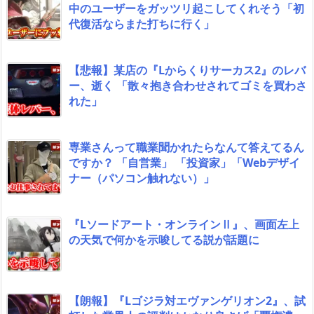
中のユーザーをガッツリ起こしてくれそう「初
代復活ならまた打ちに行く」
【悲報】某店の『Lからくりサーカス2』のレバ
ー、逝く 「散々抱き合わせされてゴミを買わさ
れた」
専業さんって職業聞かれたらなんて答えてるん
ですか？ 「自営業」 「投資家」「Webデザイ
ナー（パソコン触れない）」
『Lソードアート・オンラインⅡ』、画面左上
の天気で何かを示唆してる説が話題に
【朗報】『Lゴジラ対エヴァンゲリオン2』、試