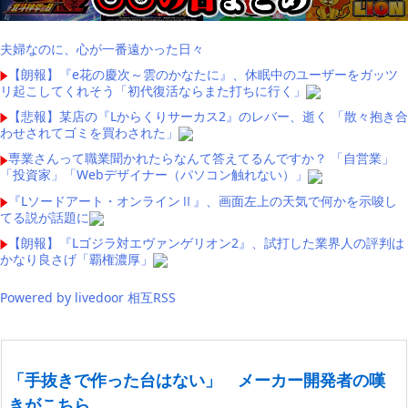
夫婦なのに、心が一番遠かった日々
【朗報】『e花の慶次～雲のかなたに』、休眠中のユーザーをガッツ
リ起こしてくれそう「初代復活ならまた打ちに行く」
【悲報】某店の『Lからくりサーカス2』のレバー、逝く 「散々抱き合
わせされてゴミを買わされた」
専業さんって職業聞かれたらなんて答えてるんですか？ 「自営業」
「投資家」「Webデザイナー（パソコン触れない）」
『Lソードアート・オンラインⅡ』、画面左上の天気で何かを示唆し
てる説が話題に
【朗報】『Lゴジラ対エヴァンゲリオン2』、試打した業界人の評判は
かなり良さげ「覇権濃厚」
Powered by livedoor 相互RSS
「手抜きで作った台はない」 メーカー開発者の嘆
きがこちら