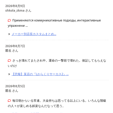
2026年8月9日
shkola_zkma さん
Применяются коммуникативные подходы, интерактивные
упражнени ...
メーカー別店長カスタムまとめ...
2026年8月7日
匿名 さん
さっき壊れてまたされ中。運命の一撃前で壊れた。保証してもらえな
いのけ
【悲報】某店の『Lからくりサーカス2』...
2026年8月5日
匿名 さん
毎日朝からいる常連。大金持ちは思ってる以上にいる。いろんな階級
の人々が楽しめる娯楽なんだなって思う。