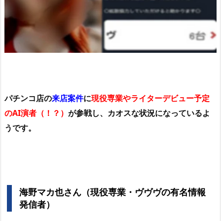
パチンコ店の
来店案件
に
現役専業やライターデビュー予定
のAI演者（！？）
が参戦し、カオスな状況になっているよ
うです。
海野マカ也さん（現役専業・ヴヴヴの有名情報
発信者）