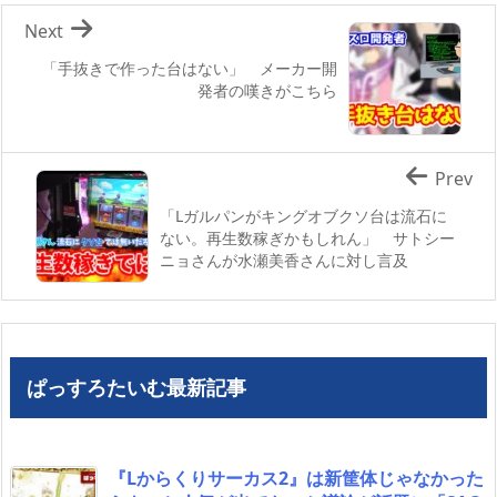
Next
「手抜きで作った台はない」 メーカー開
発者の嘆きがこちら
Prev
「Lガルパンがキングオブクソ台は流石に
ない。再生数稼ぎかもしれん」 サトシー
ニョさんが水瀬美香さんに対し言及
ぱっすろたいむ最新記事
『Lからくりサーカス2』は新筐体じゃなかった