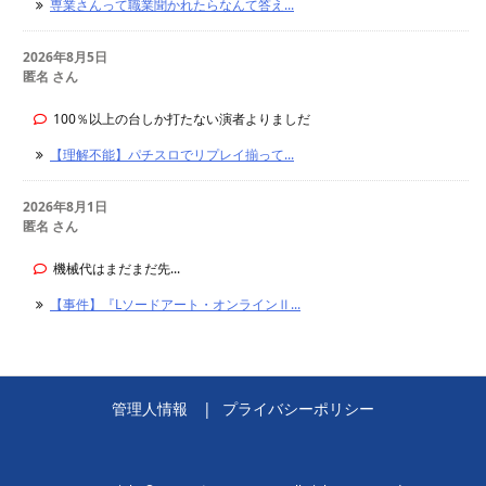
専業さんって職業聞かれたらなんて答え...
2026年8月5日
匿名 さん
100％以上の台しか打たない演者よりましだ
【理解不能】パチスロでリプレイ揃って...
2026年8月1日
匿名 さん
機械代はまだまだ先...
【事件】『Lソードアート・オンラインⅡ...
管理人情報
プライバシーポリシー