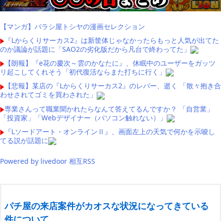
【マンガ】バラシ屋トシヤの漫画セレクション
『Lからくりサーカス2』は新筐体じゃなかったらもっと人気が出てた
のか議論が話題に「SAO2の劣化版だから凡台で終わってた」
【朗報】『e花の慶次～雲のかなたに』、休眠中のユーザーをガッツ
リ起こしてくれそう「初代復活ならまた打ちに行く」
【悲報】某店の『Lからくりサーカス2』のレバー、逝く 「散々抱き合
わせされてゴミを買わされた」
専業さんって職業聞かれたらなんて答えてるんですか？ 「自営業」
「投資家」「Webデザイナー（パソコン触れない）」
『Lソードアート・オンラインⅡ』、画面左上の天気で何かを示唆し
てる説が話題に
Powered by livedoor 相互RSS
パチ屋の来店案件がカオスな状況になってきている
件について