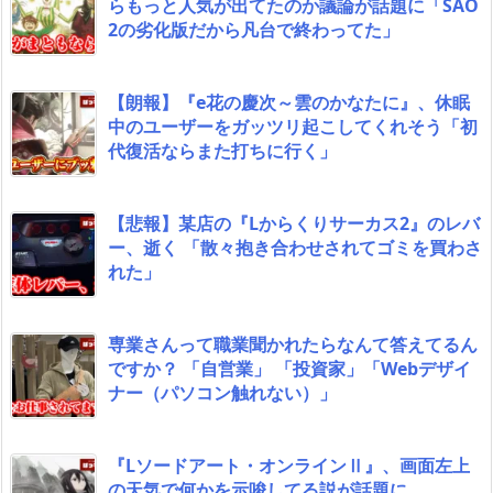
らもっと人気が出てたのか議論が話題に「SAO
2の劣化版だから凡台で終わってた」
【朗報】『e花の慶次～雲のかなたに』、休眠
中のユーザーをガッツリ起こしてくれそう「初
代復活ならまた打ちに行く」
【悲報】某店の『Lからくりサーカス2』のレバ
ー、逝く 「散々抱き合わせされてゴミを買わさ
れた」
専業さんって職業聞かれたらなんて答えてるん
ですか？ 「自営業」 「投資家」「Webデザイ
ナー（パソコン触れない）」
『Lソードアート・オンラインⅡ』、画面左上
の天気で何かを示唆してる説が話題に