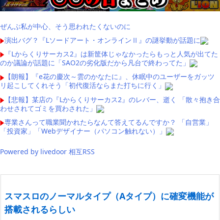
ぜんぶ私が中心、そう思われたくないのに
演出バグ？『Lソードアート・オンラインⅡ』の謎挙動が話題に
『Lからくりサーカス2』は新筐体じゃなかったらもっと人気が出てた
のか議論が話題に「SAO2の劣化版だから凡台で終わってた」
【朗報】『e花の慶次～雲のかなたに』、休眠中のユーザーをガッツ
リ起こしてくれそう「初代復活ならまた打ちに行く」
【悲報】某店の『Lからくりサーカス2』のレバー、逝く 「散々抱き合
わせされてゴミを買わされた」
専業さんって職業聞かれたらなんて答えてるんですか？ 「自営業」
「投資家」「Webデザイナー（パソコン触れない）」
Powered by livedoor 相互RSS
スマスロのノーマルタイプ（Aタイプ）に確変機能が
搭載されるらしい