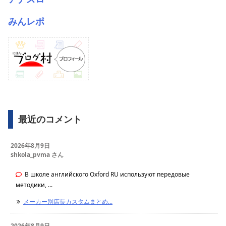
みんレポ
最近のコメント
2026年8月9日
shkola_pvma さん
В школе английского Oxford RU используют передовые
методики, ...
メーカー別店長カスタムまとめ...
2026年8月9日