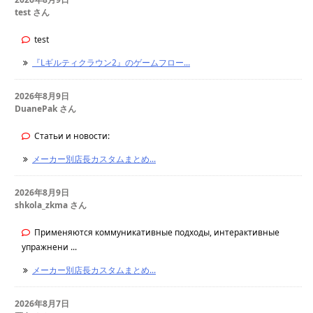
test さん
test
『Lギルティクラウン2』のゲームフロー...
2026年8月9日
DuanePak さん
Статьи и новости:
メーカー別店長カスタムまとめ...
2026年8月9日
shkola_zkma さん
Применяются коммуникативные подходы, интерактивные
упражнени ...
メーカー別店長カスタムまとめ...
2026年8月7日