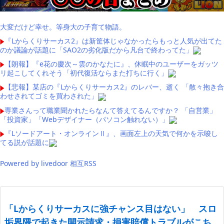
大変だけど幸せ。等身大の子育て物語。
『Lからくりサーカス2』は新筐体じゃなかったらもっと人気が出てた
のか議論が話題に「SAO2の劣化版だから凡台で終わってた」
【朗報】『e花の慶次～雲のかなたに』、休眠中のユーザーをガッツ
リ起こしてくれそう「初代復活ならまた打ちに行く」
【悲報】某店の『Lからくりサーカス2』のレバー、逝く 「散々抱き合
わせされてゴミを買わされた」
専業さんって職業聞かれたらなんて答えてるんですか？ 「自営業」
「投資家」「Webデザイナー（パソコン触れない）」
『Lソードアート・オンラインⅡ』、画面左上の天気で何かを示唆し
てる説が話題に
Powered by livedoor 相互RSS
「Lからくりサーカスに強チャンス目はない」 スロ
垢界隈で起きた開示請求・損害賠償トラブルがこち