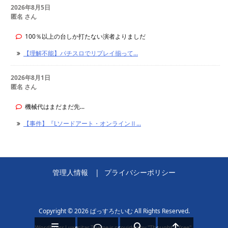
2026年8月5日
匿名 さん
100％以上の台しか打たない演者よりましだ
【理解不能】パチスロでリプレイ揃って...
2026年8月1日
匿名 さん
機械代はまだまだ先...
【事件】『Lソードアート・オンラインⅡ...
管理人情報
プライバシーポリシー
Copyright ©
2026
ぱっすろたいむ
All Rights Reserved.
WordPress Luxeritas Theme is provided by "
Thought is free
".