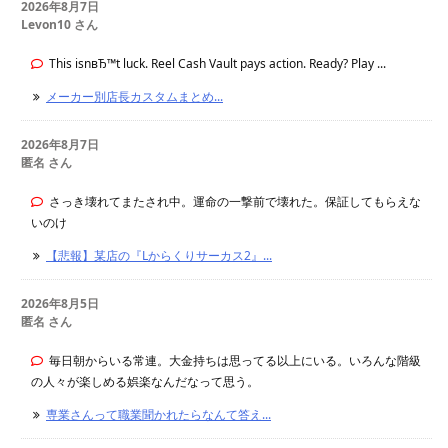
2026年8月7日
Levon10 さん
This isnвЂ™t luck. Reel Cash Vault pays action. Ready? Play ...
メーカー別店長カスタムまとめ...
2026年8月7日
匿名 さん
さっき壊れてまたされ中。運命の一撃前で壊れた。保証してもらえな
いのけ
【悲報】某店の『Lからくりサーカス2』...
2026年8月5日
匿名 さん
毎日朝からいる常連。大金持ちは思ってる以上にいる。いろんな階級
の人々が楽しめる娯楽なんだなって思う。
専業さんって職業聞かれたらなんて答え...