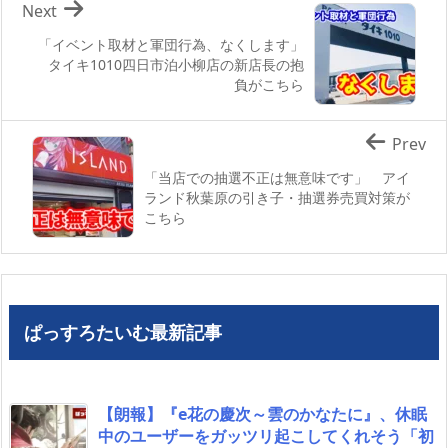
Next
「イベント取材と軍団行為、なくします」
タイキ1010四日市泊小柳店の新店長の抱
負がこちら
Prev
「当店での抽選不正は無意味です」 アイ
ランド秋葉原の引き子・抽選券売買対策が
こちら
ぱっすろたいむ最新記事
【朗報】『e花の慶次～雲のかなたに』、休眠
中のユーザーをガッツリ起こしてくれそう「初