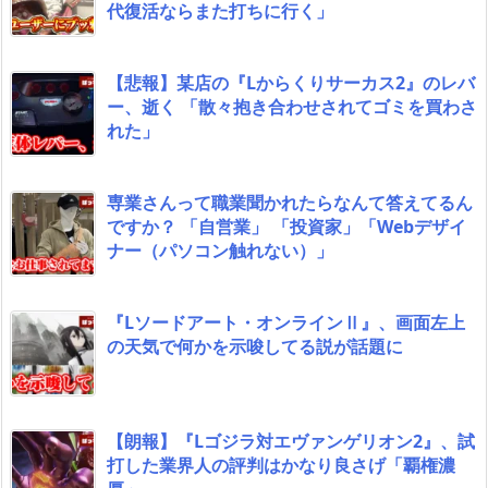
代復活ならまた打ちに行く」
【悲報】某店の『Lからくりサーカス2』のレバ
ー、逝く 「散々抱き合わせされてゴミを買わさ
れた」
専業さんって職業聞かれたらなんて答えてるん
ですか？ 「自営業」 「投資家」「Webデザイ
ナー（パソコン触れない）」
『Lソードアート・オンラインⅡ』、画面左上
の天気で何かを示唆してる説が話題に
【朗報】『Lゴジラ対エヴァンゲリオン2』、試
打した業界人の評判はかなり良さげ「覇権濃