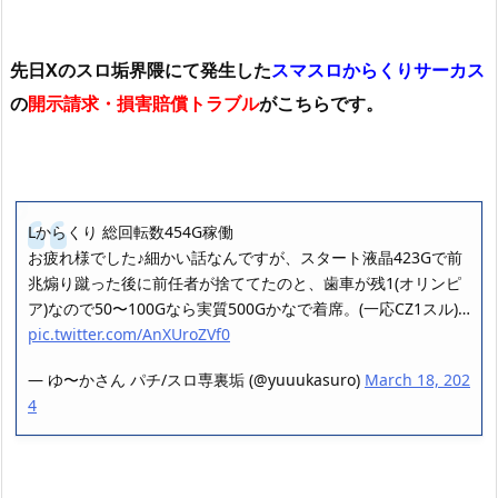
先日Xのスロ垢界隈にて発生した
スマスロからくりサーカス
の
開示請求・損害賠償トラブル
がこちらです。
Lからくり 総回転数454G稼働
お疲れ様でした♪細かい話なんですが、スタート液晶423Gで前
兆煽り蹴った後に前任者が捨ててたのと、歯車が残1(オリンピ
ア)なので50〜100Gなら実質500Gかなで着席。(一応CZ1スル)…
pic.twitter.com/AnXUroZVf0
— ゆ〜かさん パチ/スロ専裏垢 (@yuuukasuro)
March 18, 202
4