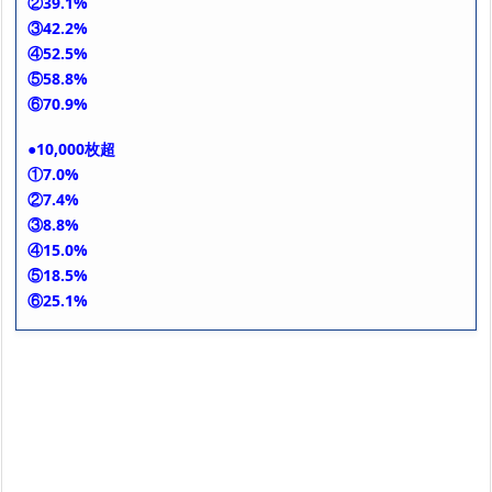
②39.1%
③42.2%
④52.5%
⑤58.8%
⑥70.9%
●10,000枚超
①7.0%
②7.4%
③8.8%
④15.0%
⑤18.5%
⑥25.1%