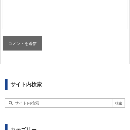
サイト内検索
カテゴリー