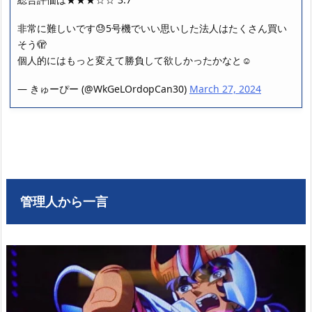
非常に難しいです😓5号機でいい思いした法人はたくさん買い
そう🫣
個人的にはもっと変えて勝負して欲しかったかなと☺️
— きゅーぴー (@WkGeLOrdopCan30)
March 27, 2024
管理人から一言