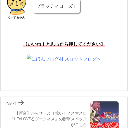
ブラッディローズ！
ぐーすちゃん
【いいね！と思ったら押してください】
Next
【新台】からサーより荒い！？スマスロ
『L ToLOVEるダークネス』の衝撃スペック
がこちら