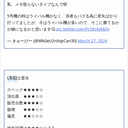
私、メモ取らないタイプなんで🫣
5号機の時はライバル機がなく、演者もパズる為に星矢ばかり
打ってましたが、今はライバル機が多いので、そこに勝てるか
が鍵になるかと思います🤔
pic.twitter.com/Pc5KrkyMDo
— きゅーぴー (@WkGeLOrdopCan30)
March 27, 2024
L聖闘士星矢
スペック★★★★☆
演出面 ★★★☆☆
販売台数★★★★☆
版権 ★★★☆☆
偏見 ★★☆☆☆
総合評価は★★★☆☆ 3.7