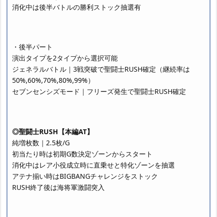
消化中は後半バトルの勝利ストック抽選有
・後半パート
演出タイプを2タイプから選択可能
ジェネラルバトル｜3戦突破で聖闘士RUSH確定（継続率は
50%,60%,70%,80%,99%）
セブンセンシズモード｜フリーズ発生で聖闘士RUSH確定
◎聖闘士RUSH【本編AT】
純増枚数｜2.5枚/G
初当たり時は初期G数決定ゾーンからスタート
消化中はレア小役成立時に直乗せと特化ゾーンを抽選
アテナ揃い時はBIGBANGチャレンジをストック
RUSH終了後は海将軍激闘突入