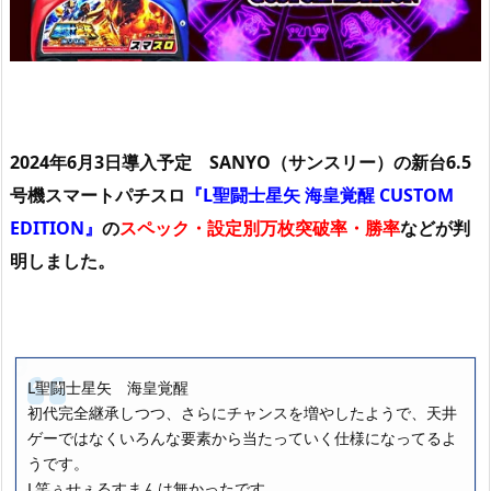
2024年6月3日導入予定 SANYO（サンスリー）の新台6.5
号機スマートパチスロ
『L聖闘士星矢 海皇覚醒 CUSTOM
EDITION』
の
スペック・設定別万枚突破率・勝率
などが判
明しました。
L聖闘士星矢 海皇覚醒
初代完全継承しつつ、さらにチャンスを増やしたようで、天井
ゲーではなくいろんな要素から当たっていく仕様になってるよ
うです。
L笑ぅせぇるすまんは無かったです。