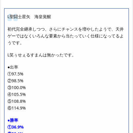
L聖闘士星矢 海皇覚醒
初代完全継承しつつ、さらにチャンスを増やしたようで、天井
ゲーではなくいろんな要素から当たっていく仕様になってるよ
うです。
L笑ぅせぇるすまんは無かったです。
●出率
①97.5%
②98.5%
③100.0%
④105.5%
⑤108.8%
⑥114.9%
●勝率
①36.9%