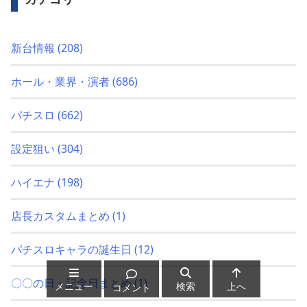
新台情報
(208)
ホール・業界・演者
(686)
パチスロ
(662)
設定狙い
(304)
ハイエナ
(198)
店長カスタムまとめ
(1)
パチスロキャラの誕生日
(12)
〇〇の日・記念日まとめ
(1)
メニュー
検索
上へ
コメント