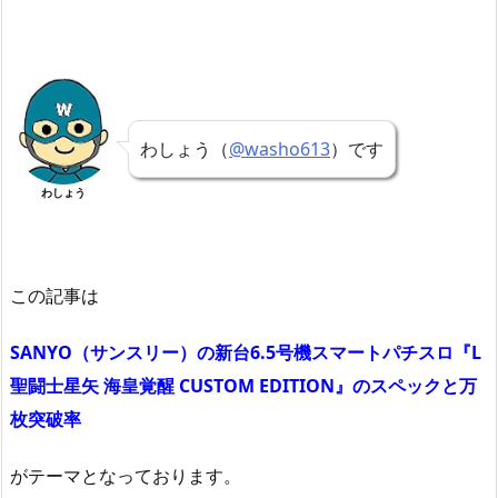
わしょう（
@washo613
）です
わしょう
この記事は
SANYO（サンスリー）の新台6.5号機スマートパチスロ『L
聖闘士星矢 海皇覚醒 CUSTOM EDITION』のスペックと万
枚突破率
がテーマとなっております。