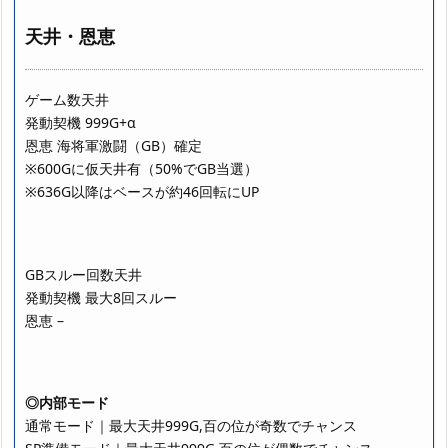
天井・恩恵
ゲーム数天井
発動契機 999G+α
恩恵 海将軍激闘（GB）確定
※600Gに仮天井有（50%でGB当選）
※636G以降はベースが約46回転にUP
GBスルー回数天井
発動契機 最大8回スルー
恩恵 –
◎内部モード
通常モード｜最大天井999G,百の位が奇数でチャンス