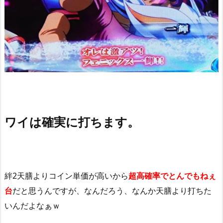
ワイは確実に打ちます。
絆2天膳よりコイン単価が高いから
超高確率でとんでもねぇ
台
だと思うんですが、なんだろう、なんか天膳より打ちた
いんだよなぁｗ