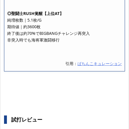
◎聖闘士RUSH覚醒【上位AT】
純増枚数｜5.1枚/G
期待値｜約3600枚
終了後は約70%でBIGBANGチャレンジ再突入
非突入時でも海将軍激闘移行
引用：
ぱちんこキュレーション
試打レビュー