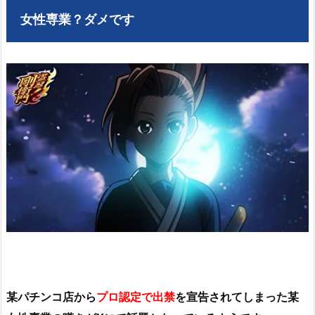
女性専業？ダメです
某パチンコ店から
プロ認定で出禁
を宣告されてしまった某