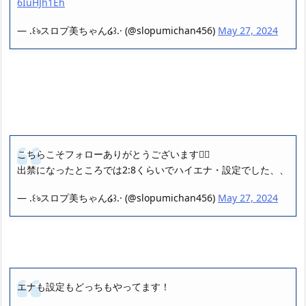
6IuHJh1Eh
— .꒰ঌスロプ美ちゃん໒꒱.· (@slopumichan456)
May 27, 2024
こちらこそフォローありがとうございます🙇‍♀️
出禁になったところでは2:8くらいでハイエナ・設定でした、、
— .꒰ঌスロプ美ちゃん໒꒱.· (@slopumichan456)
May 27, 2024
エナも設定もどっちもやってます！