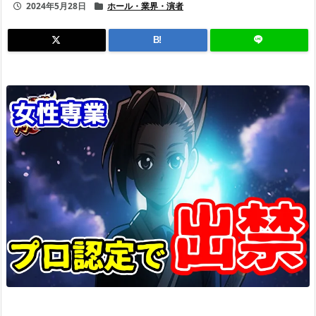
2024年5月28日
ホール・業界・演者
B!