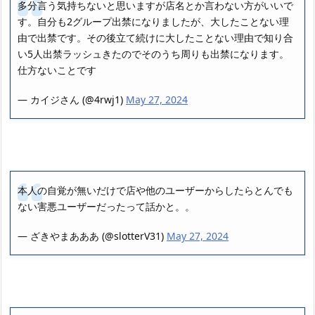
多分言う気持ちないと思いますが店名とか言わない方がいいで
す。自分も2グループ出禁になりましたが、大したことない理
由で出禁です。その後立て続けに大したことない理由で知り合
い5人出禁ラッシュきたのでそのうち周りも出禁になります。
仕方ないことです
— カイジさん (@4rwj1)
May 27, 2024
本人の自覚が無いだけで店や他のユーザーからしたらとんでも
ない害悪ユーザーだったって話かと。。
— ざきやまあああ (@slotterV31)
May 27, 2024