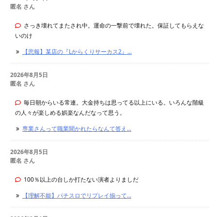
匿名 さん
さっき壊れてまたされ中。運命の一撃前で壊れた。保証してもらえな
いのけ
【悲報】某店の『Lからくりサーカス2』...
2026年8月5日
匿名 さん
毎日朝からいる常連。大金持ちは思ってる以上にいる。いろんな階級
の人々が楽しめる娯楽なんだなって思う。
専業さんって職業聞かれたらなんて答え...
2026年8月5日
匿名 さん
100％以上の台しか打たない演者よりましだ
【理解不能】パチスロでリプレイ揃って...