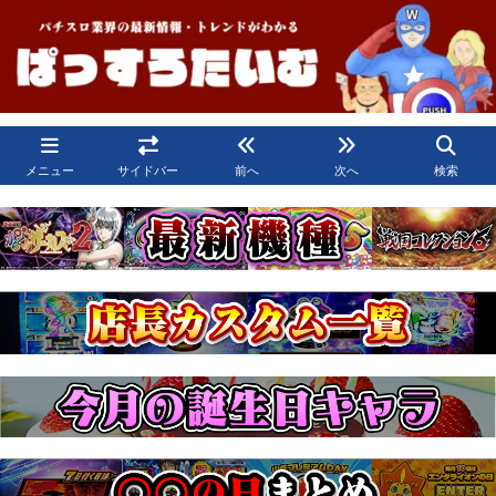
メニュー
サイドバー
前へ
次へ
検索