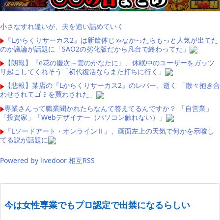
小さなすれ違いが、夫を追い詰めていく
『Lからくりサーカス2』は新筐体じゃなかったらもっと人気が出てた
のか議論が話題に「SAO2の劣化版だから凡台で終わってた」
【朗報】『e花の慶次～雲のかなたに』、休眠中のユーザーをガッツ
リ起こしてくれそう「初代復活ならまた打ちに行く」
【悲報】某店の『Lからくりサーカス2』のレバー、逝く 「散々抱き合
わせされてゴミを買わされた」
専業さんって職業聞かれたらなんて答えてるんですか？ 「自営業」
「投資家」「Webデザイナー（パソコン触れない）」
『Lソードアート・オンラインⅡ』、画面左上の天気で何かを示唆し
てる説が話題に
Powered by livedoor 相互RSS
今は女性専業でもプロ認定で出禁になるらしい