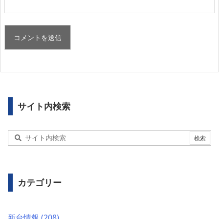
サイト内検索
カテゴリー
新台情報
(208)