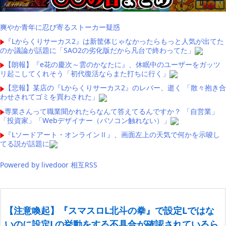
爽やか青年に忍び寄るストーカー疑惑
『Lからくりサーカス2』は新筐体じゃなかったらもっと人気が出てた
のか議論が話題に「SAO2の劣化版だから凡台で終わってた」
【朗報】『e花の慶次～雲のかなたに』、休眠中のユーザーをガッツ
リ起こしてくれそう「初代復活ならまた打ちに行く」
【悲報】某店の『Lからくりサーカス2』のレバー、逝く 「散々抱き合
わせされてゴミを買わされた」
専業さんって職業聞かれたらなんて答えてるんですか？ 「自営業」
「投資家」「Webデザイナー（パソコン触れない）」
『Lソードアート・オンラインⅡ』、画面左上の天気で何かを示唆し
てる説が話題に
Powered by livedoor 相互RSS
【注意喚起】『スマスロL北斗の拳』で設定Lではな
いのに設定Lの挙動をする不具合が確認されているら