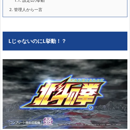
1.1.
設定Lの挙動
2.
管理人から一言
LじゃないのにL挙動！？