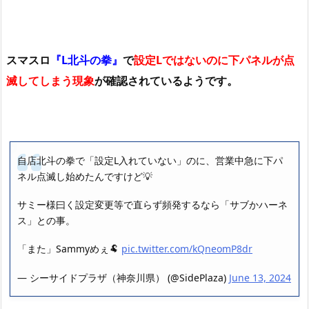
スマスロ
『L北斗の拳』
で
設定Lではないのに下パネルが点
滅してしまう現象
が確認されているようです。
自店北斗の拳で「設定L入れていない」のに、営業中急に下パ
ネル点滅し始めたんですけど💡
サミー様曰く設定変更等で直らず頻発するなら「サブかハーネ
ス」との事。
「また」Sammyめぇ🐏
pic.twitter.com/kQneomP8dr
— シーサイドプラザ（神奈川県） (@SidePlaza)
June 13, 2024