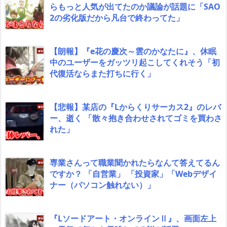
らもっと人気が出てたのか議論が話題に「SAO
2の劣化版だから凡台で終わってた」
【朗報】『e花の慶次～雲のかなたに』、休眠
中のユーザーをガッツリ起こしてくれそう「初
代復活ならまた打ちに行く」
【悲報】某店の『Lからくりサーカス2』のレバ
ー、逝く 「散々抱き合わせされてゴミを買わさ
れた」
専業さんって職業聞かれたらなんて答えてるん
ですか？ 「自営業」 「投資家」「Webデザイ
ナー（パソコン触れない）」
『Lソードアート・オンラインⅡ』、画面左上