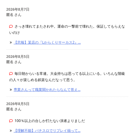
2026年8月7日
匿名 さん
さっき壊れてまたされ中。運命の一撃前で壊れた。保証してもらえな
いのけ
【悲報】某店の『Lからくりサーカス2』...
2026年8月5日
匿名 さん
毎日朝からいる常連。大金持ちは思ってる以上にいる。いろんな階級
の人々が楽しめる娯楽なんだなって思う。
専業さんって職業聞かれたらなんて答え...
2026年8月5日
匿名 さん
100％以上の台しか打たない演者よりましだ
【理解不能】パチスロでリプレイ揃って...