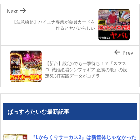
Next
【注意喚起】ハイエナ専業が会員カードを
作るとヤバいらしい
Prev
【新台】設定6でも一撃待ち！？『スマス
ロL戦姫絶唱シンフォギア 正義の歌』の設
定6試打実践データがコチラ
ぱっすろたいむ最新記事
『Lからくりサーカス2』は新筐体じゃなかった