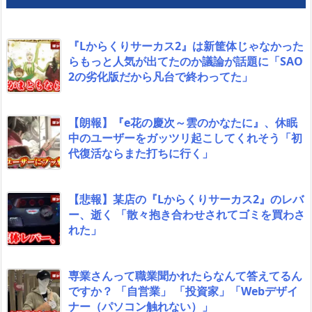
『Lからくりサーカス2』は新筐体じゃなかった
らもっと人気が出てたのか議論が話題に「SAO
2の劣化版だから凡台で終わってた」
【朗報】『e花の慶次～雲のかなたに』、休眠
中のユーザーをガッツリ起こしてくれそう「初
代復活ならまた打ちに行く」
【悲報】某店の『Lからくりサーカス2』のレバ
ー、逝く 「散々抱き合わせされてゴミを買わさ
れた」
専業さんって職業聞かれたらなんて答えてるん
ですか？ 「自営業」 「投資家」「Webデザイ
ナー（パソコン触れない）」