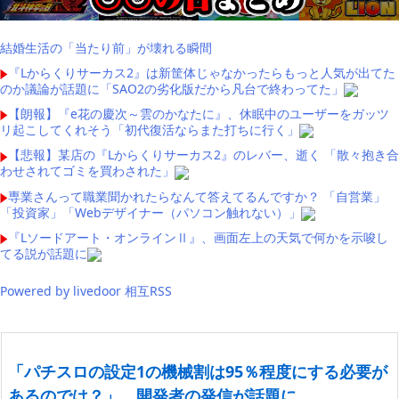
結婚生活の「当たり前」が壊れる瞬間
『Lからくりサーカス2』は新筐体じゃなかったらもっと人気が出てた
のか議論が話題に「SAO2の劣化版だから凡台で終わってた」
【朗報】『e花の慶次～雲のかなたに』、休眠中のユーザーをガッツ
リ起こしてくれそう「初代復活ならまた打ちに行く」
【悲報】某店の『Lからくりサーカス2』のレバー、逝く 「散々抱き合
わせされてゴミを買わされた」
専業さんって職業聞かれたらなんて答えてるんですか？ 「自営業」
「投資家」「Webデザイナー（パソコン触れない）」
『Lソードアート・オンラインⅡ』、画面左上の天気で何かを示唆し
てる説が話題に
Powered by livedoor 相互RSS
「パチスロの設定1の機械割は95％程度にする必要が
あるのでは？」 開発者の発信が話題に