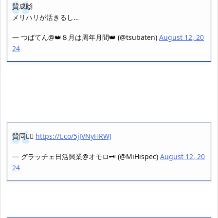
賛成🙌
メリハリが活きるし…
— つばてん@👑８月は周年月間👑 (@tsubaten)
August 12, 20
24
賛同🙋‍♂️
https://t.co/5jJVNyHRWJ
— グラッチェ日活興業@オモロ🗝 (@MiHispec)
August 12, 20
24