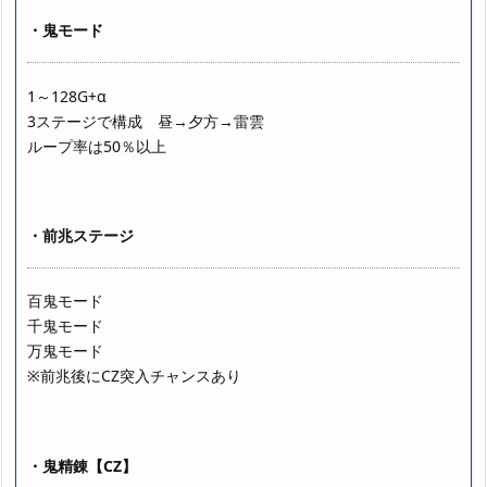
・鬼モード
1～128G+α
3ステージで構成 昼→夕方→雷雲
ループ率は50％以上
・前兆ステージ
百鬼モード
千鬼モード
万鬼モード
※前兆後にCZ突入チャンスあり
・鬼精錬【CZ】