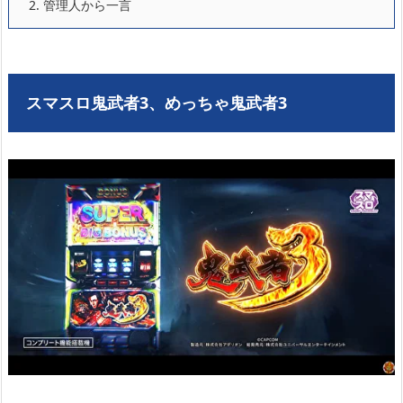
2.
管理人から一言
スマスロ鬼武者3、めっちゃ鬼武者3