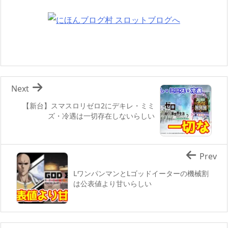
Next
【新台】スマスロリゼロ2にデキレ・ミミ
ズ・冷遇は一切存在しないらしい
Prev
LワンパンマンとLゴッドイーターの機械割
は公表値より甘いらしい