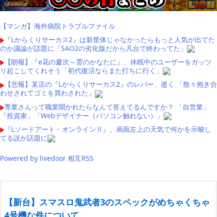
【マンガ】海外病院トラブルファイル
『Lからくりサーカス2』は新筐体じゃなかったらもっと人気が出てた
のか議論が話題に「SAO2の劣化版だから凡台で終わってた」
【朗報】『e花の慶次～雲のかなたに』、休眠中のユーザーをガッツ
リ起こしてくれそう「初代復活ならまた打ちに行く」
【悲報】某店の『Lからくりサーカス2』のレバー、逝く 「散々抱き合
わせされてゴミを買わされた」
専業さんって職業聞かれたらなんて答えてるんですか？ 「自営業」
「投資家」「Webデザイナー（パソコン触れない）」
『Lソードアート・オンラインⅡ』、画面左上の天気で何かを示唆し
てる説が話題に
Powered by livedoor 相互RSS
【新台】スマスロ鬼武者3のスペックがめちゃくちゃ
4号機な件について