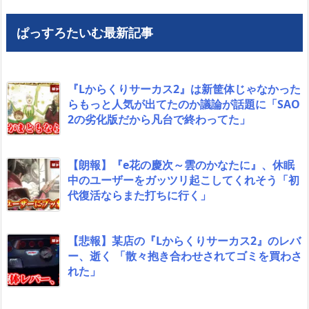
ぱっすろたいむ最新記事
『Lからくりサーカス2』は新筐体じゃなかった
らもっと人気が出てたのか議論が話題に「SAO
2の劣化版だから凡台で終わってた」
【朗報】『e花の慶次～雲のかなたに』、休眠
中のユーザーをガッツリ起こしてくれそう「初
代復活ならまた打ちに行く」
【悲報】某店の『Lからくりサーカス2』のレバ
ー、逝く 「散々抱き合わせされてゴミを買わさ
れた」