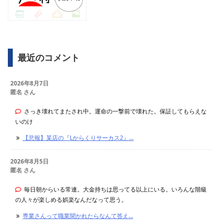
最近のコメント
2026年8月7日
匿名 さん
さっき壊れてまたされ中。運命の一撃前で壊れた。保証してもらえな
いのけ
【悲報】某店の『Lからくりサーカス2』...
2026年8月5日
匿名 さん
毎日朝からいる常連。大金持ちは思ってる以上にいる。いろんな階級
の人々が楽しめる娯楽なんだなって思う。
専業さんって職業聞かれたらなんて答え...