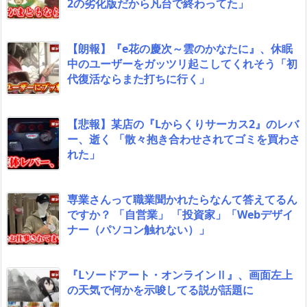
2の劣化版だから凡台で終わってた」
【朗報】『e花の慶次～雲のかなたに』、休眠
中のユーザーをガッツリ起こしてくれそう「初
代復活ならまた打ちに行く」
【悲報】某店の『Lからくりサーカス2』のレバ
ー、逝く 「散々抱き合わせされてゴミを買わさ
れた」
専業さんって職業聞かれたらなんて答えてるん
ですか？ 「自営業」 「投資家」「Webデザイ
ナー（パソコン触れない）」
『Lソードアート・オンラインⅡ』、画面左上
の天気で何かを示唆してる説が話題に