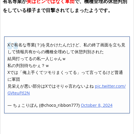
有名専業が
実はピンではなく軍団
で、機種全埋め休憩判別
をしている様子まで目撃されてしまったようです。
Xで有名な専業(？)を見かけたんだけど、私の終了画面を立ち見
して情報共有からの機種全埋めして休憩判別された
結局打ってるの私一人じゃんｗ
私の判別待ちかぇ？ｗ
Xでは「俺上手くてツモりまくってる」って言ってるけど普通
に軍団
見栄えが悪い部分はXではそりゃ言わないよね
pic.twitter.com/
GVteuFtl2N
— ちょこりぼん (@choco_ribbon777)
October 8, 2024