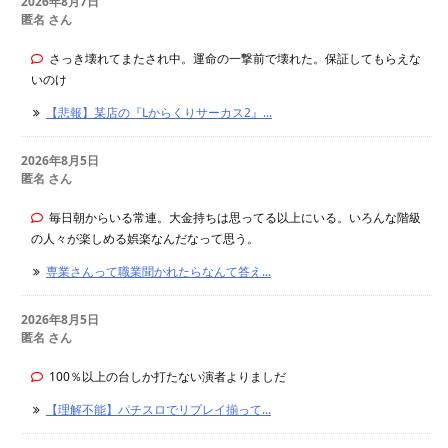
2026年8月7日
匿名 さん
さっき壊れてまたされ中。運命の一撃前で壊れた。保証してもらえな
いのけ
【悲報】某店の『Lからくりサーカス2』...
2026年8月5日
匿名 さん
毎日朝からいる常連。大金持ちは思ってる以上にいる。いろんな階級
の人々が楽しめる娯楽なんだなって思う。
専業さんって職業聞かれたらなんて答え...
2026年8月5日
匿名 さん
100％以上の台しか打たない演者よりましだ
【理解不能】パチスロでリプレイ揃って...