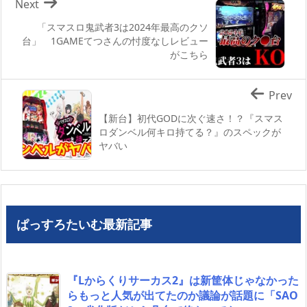
Next
「スマスロ鬼武者3は2024年最高のクソ
台」 1GAMEてつさんの忖度なしレビュー
がこちら
Prev
【新台】初代GODに次ぐ速さ！？『スマス
ロダンベル何キロ持てる？』のスペックが
ヤバい
ぱっすろたいむ最新記事
『Lからくりサーカス2』は新筐体じゃなかった
らもっと人気が出てたのか議論が話題に「SAO