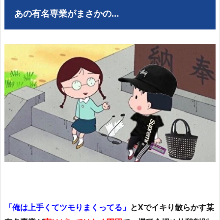
あの有名専業がまさかの…
「俺は上手くてツモりまくってる」
とXでイキり散らかす某