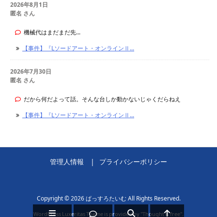
2026年8月1日
匿名 さん
機械代はまだまだ先...
【事件】『Lソードアート・オンラインⅡ...
2026年7月30日
匿名 さん
だから何だよって話。そんな台しか動かないじゃくだらねえ
【事件】『Lソードアート・オンラインⅡ...
管理人情報
プライバシーポリシー
Copyright ©
2026
ぱっすろたいむ
All Rights Reserved.
WordPress Luxeritas Theme is provided by "
Thought is free
".