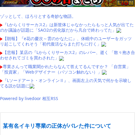
ゾッとして、ほろりとする奇妙な物語。
『Lからくりサーカス2』は新筐体じゃなかったらもっと人気が出てた
のか議論が話題に「SAO2の劣化版だから凡台で終わってた」
【朗報】『e花の慶次～雲のかなたに』、休眠中のユーザーをガッツ
リ起こしてくれそう「初代復活ならまた打ちに行く」
【悲報】某店の『Lからくりサーカス2』のレバー、逝く 「散々抱き合
わせされてゴミを買わされた」
専業さんって職業聞かれたらなんて答えてるんですか？ 「自営業」
「投資家」「Webデザイナー（パソコン触れない）」
『Lソードアート・オンラインⅡ』、画面左上の天気で何かを示唆し
てる説が話題に
Powered by livedoor 相互RSS
某有名イキリ専業の正体がバレた件について