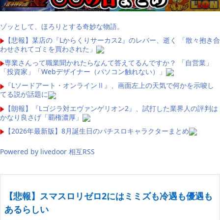
ゾッとして、ほろりとする奇妙な物語。
【悲報】某店の『Lからくりサーカス2』のレバー、逝く 「散々抱き合
わせされてゴミを買わされた」
専業さんって職業聞かれたらなんて答えてるんですか？ 「自営業」
「投資家」「Webデザイナー（パソコン触れない）」
『Lソードアート・オンラインⅡ』、画面左上の天気で何かを示唆し
てる説が話題に
【朗報】『Lゴジラ対エヴァンゲリオン2』、試打した業界人の評判は
かなり良さげ「覇権濃厚」
【2026年最新版】8月誕生日のパチスロキャラクターまとめ
Powered by livedoor 相互RSS
【悲報】スマスロリゼロ2にはミミズも冷遇も優遇も
あるらしい