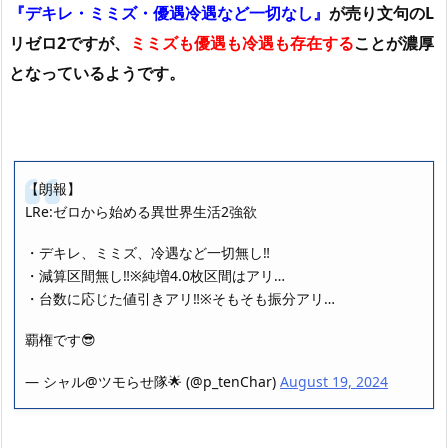
『デキレ・ミミズ・優遇冷遇など一切なし』
が売り文句のL
リゼロ2ですが、
ミミズも優遇も冷遇も存在する
ことが濃厚
となっているようです。
【朗報】
LRe:ゼロから始める異世界生活2強欲
・デキレ、ミミズ、冷遇など一切無し‼️
・減算区間無し‼️※純増4.0枚区間はアリ…
・台数に応じた値引きアリ‼️※そもそも振分アリ…
覇権です😎
— シャル@ツモらせ隊🌟 (@p_tenChar)
August 19, 2024