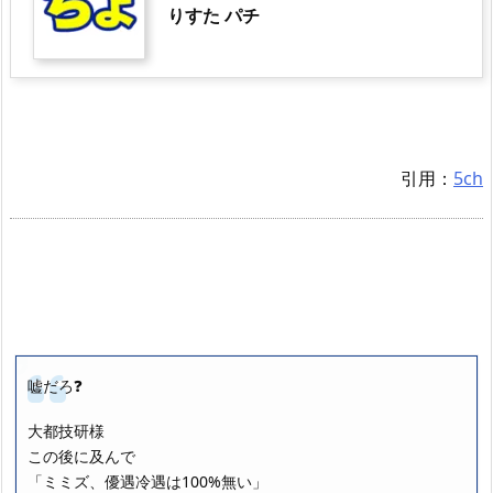
りすた パチ
引用：
5ch
嘘だろ❓
大都技研様
この後に及んで
「ミミズ、優遇冷遇は100%無い」