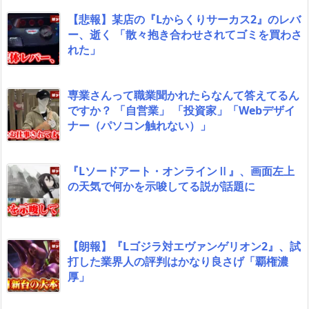
【悲報】某店の『Lからくりサーカス2』のレバ
ー、逝く 「散々抱き合わせされてゴミを買わさ
れた」
専業さんって職業聞かれたらなんて答えてるん
ですか？ 「自営業」 「投資家」「Webデザイ
ナー（パソコン触れない）」
『Lソードアート・オンラインⅡ』、画面左上
の天気で何かを示唆してる説が話題に
【朗報】『Lゴジラ対エヴァンゲリオン2』、試
打した業界人の評判はかなり良さげ「覇権濃
厚」