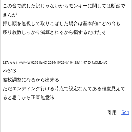
この台で試した訳じゃないからモンキーに関しては断然で
きんが
押し順を無視して取りこぼした場合は基本的にどの台も
残り枚数しっかり減算されるから損するだけだぞ
327: ななし (ﾜｯﾁｮｲW 0276-8aK0) 2024/10/25(金) 04:25:14.97 ID:7zQMIt4V0
>>313
差枚調整になるから出来る
ただエンディング行ける時点で設定なんてある程度見えて
ると思うから正直無意味
引用：
5ch