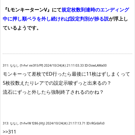
『LモンキーターンV』にて
規定枚数到達時のエンディング
中に押し順ペラを外し続ければ設定判別が捗る説
が浮上し
ているようです。
311: ななし (ﾜｯﾁｮｲ ee3f-5/Pf) 2024/10/24(木) 21:11:03.33 ID:OowLAWa00
モンキーって差枚でED行ったら最後に11枚はずしまくって
5枚役数えたりレアでの設定示唆ずっと出来るの？
流石にずっと外したら強制終了されるのかね？
313: ななし (ﾜｯﾁｮｲW f286-JVtj) 2024/10/24(木) 21:17:13.71 ID:rRGnIxFs0
>>311