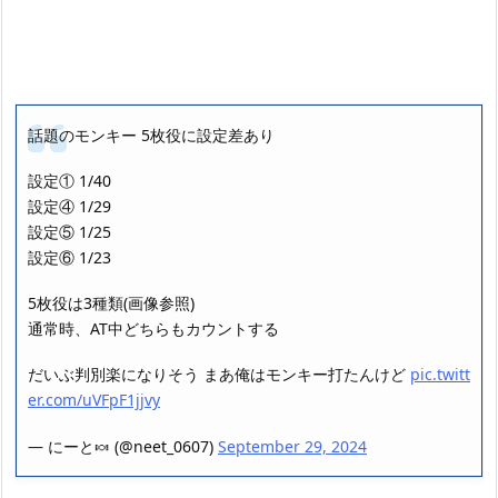
話題のモンキー 5枚役に設定差あり
設定① 1/40
設定④ 1/29
設定⑤ 1/25
設定⑥ 1/23
5枚役は3種類(画像参照)
通常時、AT中どちらもカウントする
だいぶ判別楽になりそう まあ俺はモンキー打たんけど
pic.twitt
er.com/uVFpF1jjvy
— にーと🍬 (@neet_0607)
September 29, 2024