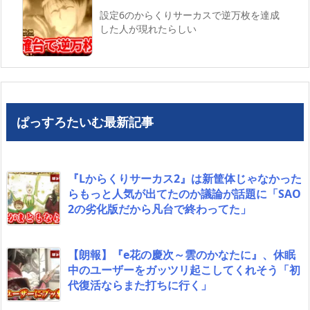
設定6のからくりサーカスで逆万枚を達成
した人が現れたらしい
ぱっすろたいむ最新記事
『Lからくりサーカス2』は新筐体じゃなかった
らもっと人気が出てたのか議論が話題に「SAO
2の劣化版だから凡台で終わってた」
【朗報】『e花の慶次～雲のかなたに』、休眠
中のユーザーをガッツリ起こしてくれそう「初
代復活ならまた打ちに行く」