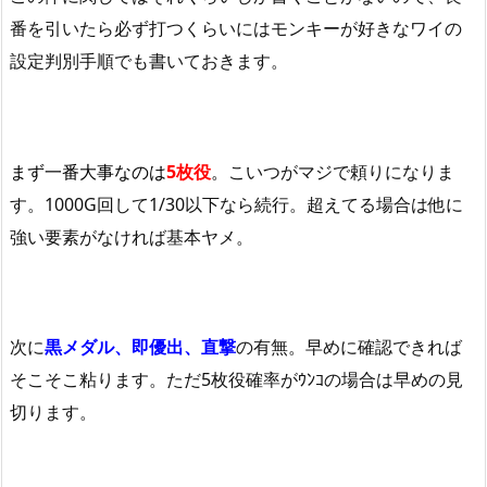
番を引いたら必ず打つくらいにはモンキーが好きなワイの
設定判別手順でも書いておきます。
まず一番大事なのは
5枚役
。
こいつがマジで頼りになりま
す。1000G回して1/30以下なら続行。超えてる場合は他に
強い要素がなければ基本ヤメ。
次に
黒メダル、即優出、直撃
の有無。早めに確認できれば
そこそこ粘ります。ただ5枚役確率がｳﾝｺの場合は早めの見
切ります。