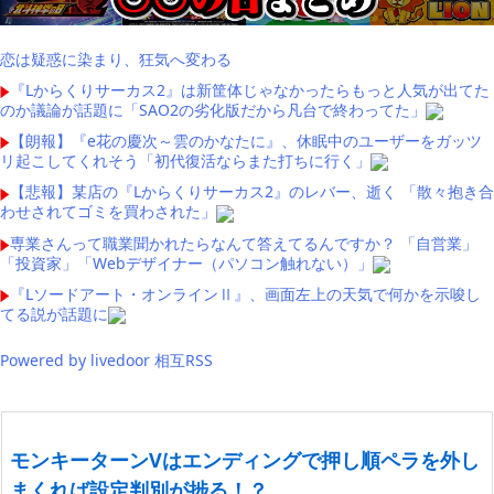
恋は疑惑に染まり、狂気へ変わる
『Lからくりサーカス2』は新筐体じゃなかったらもっと人気が出てた
のか議論が話題に「SAO2の劣化版だから凡台で終わってた」
【朗報】『e花の慶次～雲のかなたに』、休眠中のユーザーをガッツ
リ起こしてくれそう「初代復活ならまた打ちに行く」
【悲報】某店の『Lからくりサーカス2』のレバー、逝く 「散々抱き合
わせされてゴミを買わされた」
専業さんって職業聞かれたらなんて答えてるんですか？ 「自営業」
「投資家」「Webデザイナー（パソコン触れない）」
『Lソードアート・オンラインⅡ』、画面左上の天気で何かを示唆し
てる説が話題に
Powered by livedoor 相互RSS
モンキーターンVはエンディングで押し順ペラを外し
まくれば設定判別が捗る！？