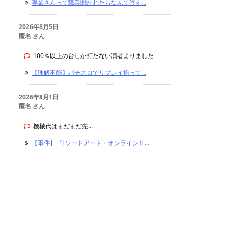
専業さんって職業聞かれたらなんて答え...
2026年8月5日
匿名 さん
100％以上の台しか打たない演者よりましだ
【理解不能】パチスロでリプレイ揃って...
2026年8月1日
匿名 さん
機械代はまだまだ先...
【事件】『Lソードアート・オンラインⅡ...