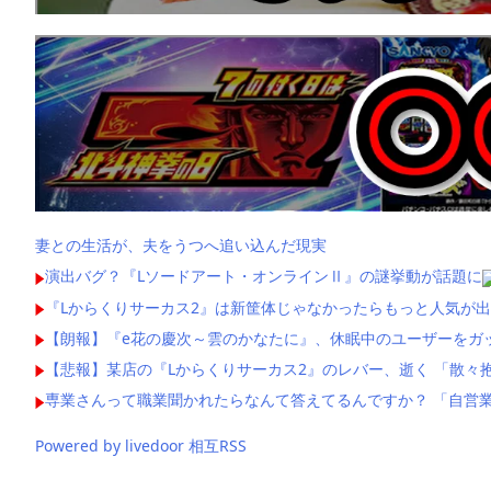
妻との生活が、夫をうつへ追い込んだ現実
演出バグ？『Lソードアート・オンラインⅡ』の謎挙動が話題に
『Lからくりサーカス2』は新筐体じゃなかったらもっと人気が出
【朗報】『e花の慶次～雲のかなたに』、休眠中のユーザーをガ
【悲報】某店の『Lからくりサーカス2』のレバー、逝く 「散々
専業さんって職業聞かれたらなんて答えてるんですか？ 「自営業
Powered by livedoor 相互RSS