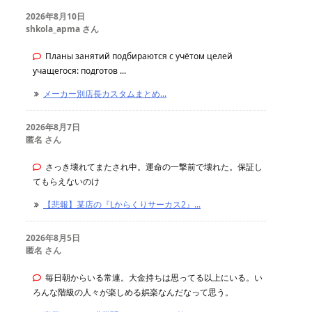
2026年8月10日
shkola_apma さん
Планы занятий подбираются с учётом целей
учащегося: подготов ...
メーカー別店長カスタムまとめ...
2026年8月7日
匿名 さん
さっき壊れてまたされ中。運命の一撃前で壊れた。保証し
てもらえないのけ
【悲報】某店の『Lからくりサーカス2』...
2026年8月5日
匿名 さん
毎日朝からいる常連。大金持ちは思ってる以上にいる。い
ろんな階級の人々が楽しめる娯楽なんだなって思う。