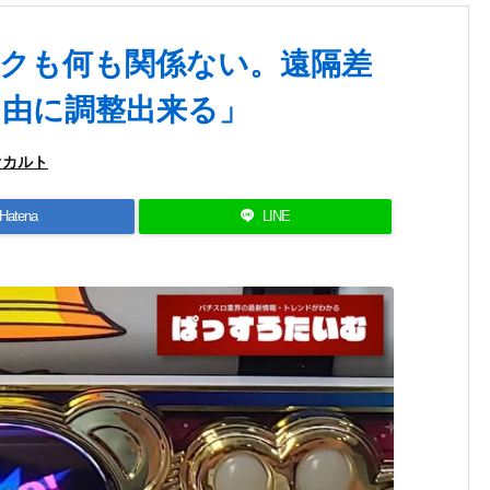
クも何も関係ない。遠隔差
自由に調整出来る」
オカルト
Hatena
LINE