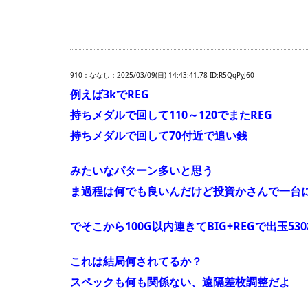
910：ななし：2025/03/09(日) 14:43:41.78 ID:R5QqPyJ60
例えば3kでREG
持ちメダルで回して110～120でまたREG
持ちメダルで回して70付近で追い銭
みたいなパターン多いと思う
ま過程は何でも良いんだけど投資かさんで一台に
でそこから100G以内連きてBIG+REGで出玉
これは結局何されてるか？
スペックも何も関係ない、遠隔差枚調整だよ