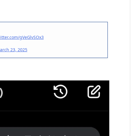
witter.com/gVeGlvSOx3
arch 23, 2025