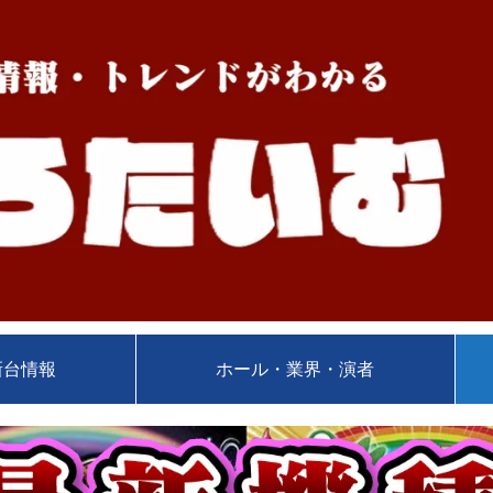
新台情報
ホール・業界・演者