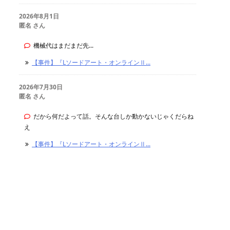
2026年8月1日
匿名 さん
機械代はまだまだ先...
【事件】『Lソードアート・オンラインⅡ...
2026年7月30日
匿名 さん
だから何だよって話。そんな台しか動かないじゃくだらね
え
【事件】『Lソードアート・オンラインⅡ...