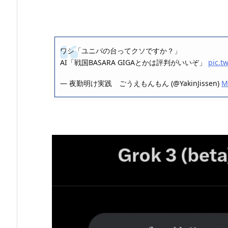
ワシ「ユニバの台ってクソですか？」
AI「戦国BASARA GIGAとかは評判がいいぞ」
pic.t
— 夜勤明け実践 ごうえもんもん (@YakinJissen)
M