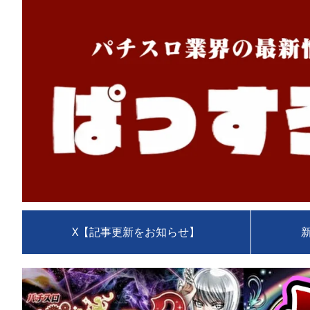
X【記事更新をお知らせ】