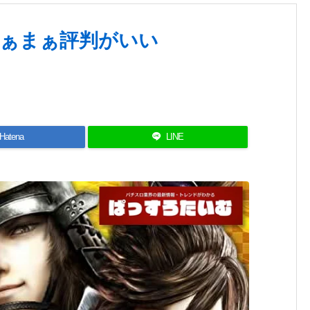
はまぁまぁ評判がいい
Hatena
LINE