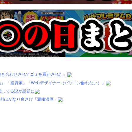
抱き合わせされてゴミを買わされた」
」 「投資家」「Webデザイナー（パソコン触れない）」
唆してる説が話題に
評判はかなり良さげ「覇権濃厚」