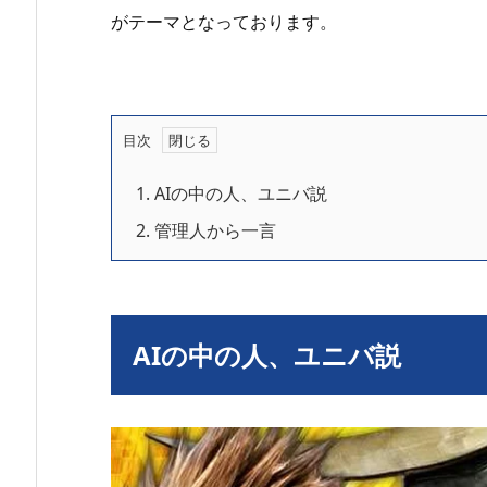
がテーマとなっております。
目次
1.
AIの中の人、ユニバ説
2.
管理人から一言
AIの中の人、ユニバ説