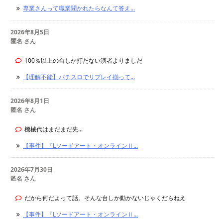
専業さんって職業聞かれたらなんて答え...
2026年8月5日
匿名 さん
100％以上の台しか打たない演者よりましだ
【理解不能】パチスロでリプレイ揃って...
2026年8月1日
匿名 さん
機械代はまだまだ先...
【事件】『Lソードアート・オンラインⅡ...
2026年7月30日
匿名 さん
だから何だよって話。そんな台しか動かないじゃくだらねえ
【事件】『Lソードアート・オンラインⅡ...