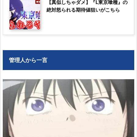
【真似しちゃダメ】『L東京喰種』の
絶対怒られる期待値狙いがこちら
管理人から一言