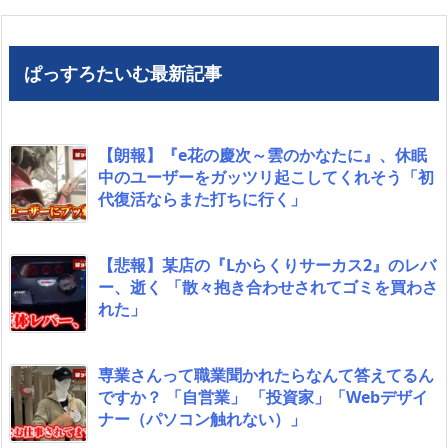
ぱっすろたいむ最新記事
【朗報】『e花の慶次～雲のかなたに』、休眠
中のユーザーをガッツリ起こしてくれそう「初
代復活ならまた打ちに行く」
【悲報】某店の『Lからくりサーカス2』のレバ
ー、逝く 「散々抱き合わせされてゴミを買わさ
れた」
専業さんって職業聞かれたらなんて答えてるん
ですか？ 「自営業」 「投資家」「Webデザイ
ナー（パソコン触れない）」