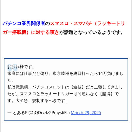
パチンコ業界関係者
の
スマスロ・スマパチ（ラッキートリ
ガー搭載機）に対する嘆き
が話題となっているようです。
お疲れ様です。
家庭には仕事だと偽り、東京喰種を終日打ったら14万負けまし
た。
私は職業柄、パチンコスロットは【遊技】だと主張してきまし
たが、スマスロとラッキートリガーは間違いなく【賭博】で
す。大至急、規制するべきです。
— とあるP (@jQDrc4z2Pmys6FL)
March 29, 2025