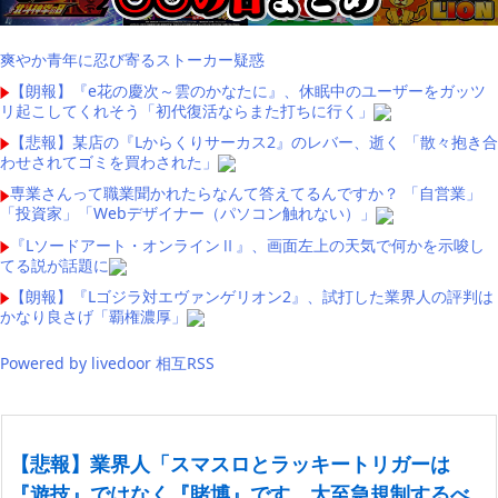
爽やか青年に忍び寄るストーカー疑惑
【朗報】『e花の慶次～雲のかなたに』、休眠中のユーザーをガッツ
リ起こしてくれそう「初代復活ならまた打ちに行く」
【悲報】某店の『Lからくりサーカス2』のレバー、逝く 「散々抱き合
わせされてゴミを買わされた」
専業さんって職業聞かれたらなんて答えてるんですか？ 「自営業」
「投資家」「Webデザイナー（パソコン触れない）」
『Lソードアート・オンラインⅡ』、画面左上の天気で何かを示唆し
てる説が話題に
【朗報】『Lゴジラ対エヴァンゲリオン2』、試打した業界人の評判は
かなり良さげ「覇権濃厚」
Powered by livedoor 相互RSS
【悲報】業界人「スマスロとラッキートリガーは
『遊技』ではなく『賭博』です。大至急規制するべ