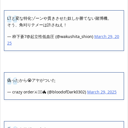
LTと変な特化ゾーンや貫きさせた奴しか勝てない賭博機。
そう、角刈りテメーは許さねえ！
— 枠下蒼7@起立性低血圧 (@wakushita_shion)
March 29, 20
25
偽ったから😭アヤがついた
— crazy order⚔️🏴‍☠️🐲 (@bloodofDark0302)
March 29, 2025