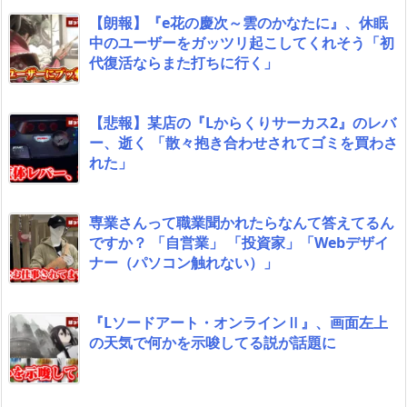
【朗報】『e花の慶次～雲のかなたに』、休眠
中のユーザーをガッツリ起こしてくれそう「初
代復活ならまた打ちに行く」
【悲報】某店の『Lからくりサーカス2』のレバ
ー、逝く 「散々抱き合わせされてゴミを買わさ
れた」
専業さんって職業聞かれたらなんて答えてるん
ですか？ 「自営業」 「投資家」「Webデザイ
ナー（パソコン触れない）」
『Lソードアート・オンラインⅡ』、画面左上
の天気で何かを示唆してる説が話題に