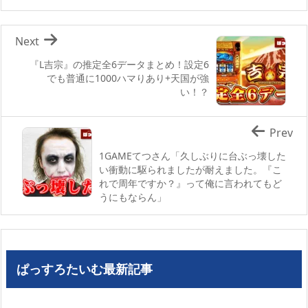
Next
『L吉宗』の推定全6データまとめ！設定6
でも普通に1000ハマりあり+天国が強
い！？
Prev
1GAMEてつさん「久しぶりに台ぶっ壊した
い衝動に駆られましたが耐えました。『こ
れで周年ですか？』って俺に言われてもど
うにもならん」
ぱっすろたいむ最新記事