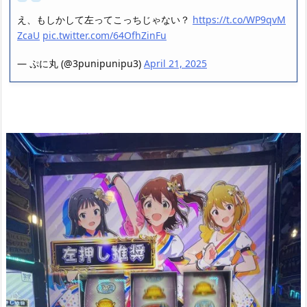
え、もしかして左ってこっちじゃない？
https://t.co/WP9qvM
ZcaU
pic.twitter.com/64OfhZinFu
— ぷに丸 (@3punipunipu3)
April 21, 2025