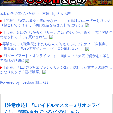
成長の先で気づいた想い、不器用な大人の恋
【朗報】『e花の慶次～雲のかなたに』、休眠中のユーザーをガッツ
リ起こしてくれそう「初代復活ならまた打ちに行く」
【悲報】某店の『Lからくりサーカス2』のレバー、逝く 「散々抱き合
わせされてゴミを買わされた」
専業さんって職業聞かれたらなんて答えてるんですか？ 「自営業」
「投資家」「Webデザイナー（パソコン触れない）」
『Lソードアート・オンラインⅡ』、画面左上の天気で何かを示唆し
てる説が話題に
【朗報】『Lゴジラ対エヴァンゲリオン2』、試打した業界人の評判は
かなり良さげ「覇権濃厚」
Powered by livedoor 相互RSS
【注意喚起】『Lアイドルマスターミリオンライ
ブ！』で確認されているバグがこちら