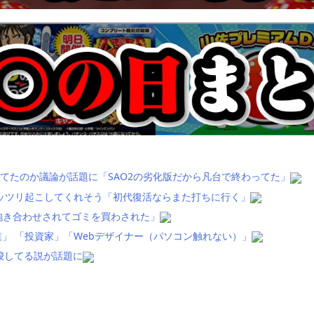
てたのか議論が話題に「SAO2の劣化版だから凡台で終わってた」
ッツリ起こしてくれそう「初代復活ならまた打ちに行く」
抱き合わせされてゴミを買わされた」
」 「投資家」「Webデザイナー（パソコン触れない）」
唆してる説が話題に