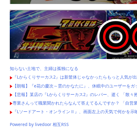
知らない土地で、主婦は孤独になる
『Lからくりサーカス2』は新筐体じゃなかったらもっと人気が出
【朗報】『e花の慶次～雲のかなたに』、休眠中のユーザーをガ
【悲報】某店の『Lからくりサーカス2』のレバー、逝く 「散々
専業さんって職業聞かれたらなんて答えてるんですか？ 「自営業
『Lソードアート・オンラインⅡ』、画面左上の天気で何かを示
Powered by livedoor 相互RSS