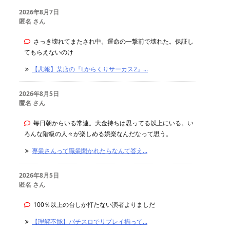
2026年8月7日
匿名 さん
さっき壊れてまたされ中。運命の一撃前で壊れた。保証し
てもらえないのけ
【悲報】某店の『Lからくりサーカス2』...
2026年8月5日
匿名 さん
毎日朝からいる常連。大金持ちは思ってる以上にいる。い
ろんな階級の人々が楽しめる娯楽なんだなって思う。
専業さんって職業聞かれたらなんて答え...
2026年8月5日
匿名 さん
100％以上の台しか打たない演者よりましだ
【理解不能】パチスロでリプレイ揃って...