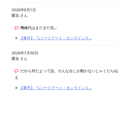
2026年8月1日
匿名 さん
機械代はまだまだ先...
【事件】『Lソードアート・オンラインⅡ...
2026年7月30日
匿名 さん
だから何だよって話。そんな台しか動かないじゃくだらね
え
【事件】『Lソードアート・オンラインⅡ...