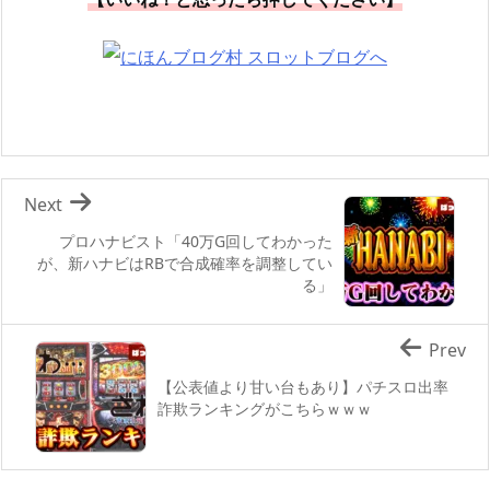
Next
プロハナビスト「40万G回してわかった
が、新ハナビはRBで合成確率を調整してい
る」
Prev
【公表値より甘い台もあり】パチスロ出率
詐欺ランキングがこちらｗｗｗ