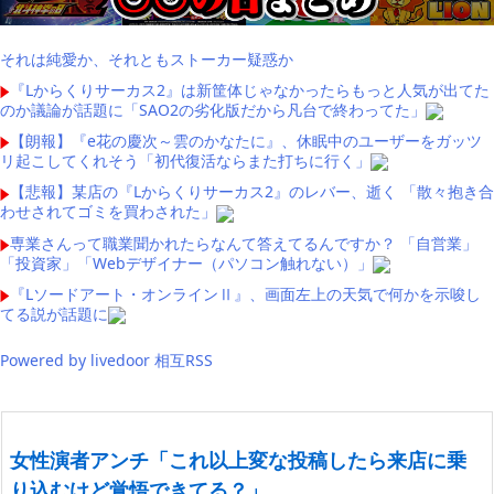
それは純愛か、それともストーカー疑惑か
『Lからくりサーカス2』は新筐体じゃなかったらもっと人気が出てた
のか議論が話題に「SAO2の劣化版だから凡台で終わってた」
【朗報】『e花の慶次～雲のかなたに』、休眠中のユーザーをガッツ
リ起こしてくれそう「初代復活ならまた打ちに行く」
【悲報】某店の『Lからくりサーカス2』のレバー、逝く 「散々抱き合
わせされてゴミを買わされた」
専業さんって職業聞かれたらなんて答えてるんですか？ 「自営業」
「投資家」「Webデザイナー（パソコン触れない）」
『Lソードアート・オンラインⅡ』、画面左上の天気で何かを示唆し
てる説が話題に
Powered by livedoor 相互RSS
女性演者アンチ「これ以上変な投稿したら来店に乗
り込むけど覚悟できてる？」