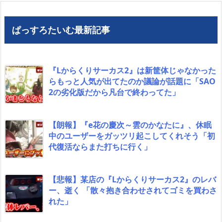
ぱっすろたいむ最新記事
『Lからくりサーカス2』は新筐体じゃなかった
らもっと人気が出てたのか議論が話題に「SAO
2の劣化版だから凡台で終わってた」
【朗報】『e花の慶次～雲のかなたに』、休眠
中のユーザーをガッツリ起こしてくれそう「初
代復活ならまた打ちに行く」
【悲報】某店の『Lからくりサーカス2』のレバ
ー、逝く 「散々抱き合わせされてゴミを買わさ
れた」