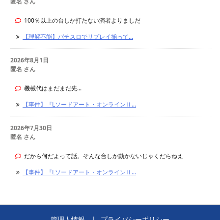
匿名 さん
100％以上の台しか打たない演者よりましだ
【理解不能】パチスロでリプレイ揃って...
2026年8月1日
匿名 さん
機械代はまだまだ先...
【事件】『Lソードアート・オンラインⅡ...
2026年7月30日
匿名 さん
だから何だよって話。そんな台しか動かないじゃくだらねえ
【事件】『Lソードアート・オンラインⅡ...
管理人情報
プライバシーポリシー