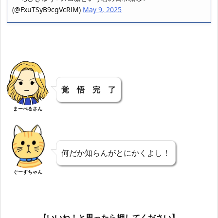
(@FxuTSyB9cgVcRlM)
May 9, 2025
覚 悟 完 了
まーべるさん
何だか知らんがとにかくよし！
ぐーすちゃん
【いいね！と思ったら押してください】