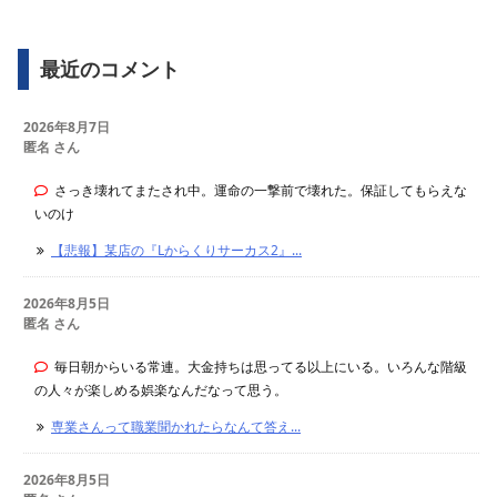
最近のコメント
2026年8月7日
匿名 さん
さっき壊れてまたされ中。運命の一撃前で壊れた。保証してもらえな
いのけ
【悲報】某店の『Lからくりサーカス2』...
2026年8月5日
匿名 さん
毎日朝からいる常連。大金持ちは思ってる以上にいる。いろんな階級
の人々が楽しめる娯楽なんだなって思う。
専業さんって職業聞かれたらなんて答え...
2026年8月5日