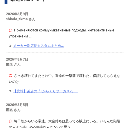
2026年8月9日
shkola_zkma さん
Применяются коммуникативные подходы, интерактивные
упражнени ...
メーカー別店長カスタムまとめ...
2026年8月7日
匿名 さん
さっき壊れてまたされ中。運命の一撃前で壊れた。保証してもらえな
いのけ
【悲報】某店の『Lからくりサーカス2』...
2026年8月5日
匿名 さん
毎日朝からいる常連。大金持ちは思ってる以上にいる。いろんな階級
の人々が楽しめる娯楽なんだなって思う。