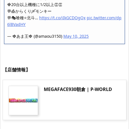
🍓20台以上機種に1/2以上👏👏
💬🎪からくり🛶モンキー
💬🎭喰種⭐️北斗…
https://t.co/iIkGCDOgQx
pic.twitter.com/dp
6lBVadHY
— 🍓あま王🍓 (@amaou3150)
May 10, 2025
【店舗情報】
MEGAFACE930朝倉 | P-WORLD