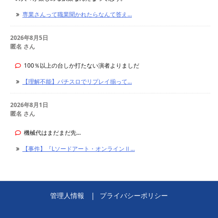
専業さんって職業聞かれたらなんて答え...
2026年8月5日
匿名 さん
100％以上の台しか打たない演者よりましだ
【理解不能】パチスロでリプレイ揃って...
2026年8月1日
匿名 さん
機械代はまだまだ先...
【事件】『Lソードアート・オンラインⅡ...
管理人情報
プライバシーポリシー