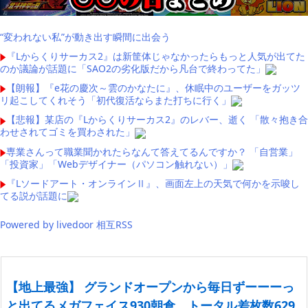
“変われない私”が動き出す瞬間に出会う
『Lからくりサーカス2』は新筐体じゃなかったらもっと人気が出てた
のか議論が話題に「SAO2の劣化版だから凡台で終わってた」
【朗報】『e花の慶次～雲のかなたに』、休眠中のユーザーをガッツ
リ起こしてくれそう「初代復活ならまた打ちに行く」
【悲報】某店の『Lからくりサーカス2』のレバー、逝く 「散々抱き合
わせされてゴミを買わされた」
専業さんって職業聞かれたらなんて答えてるんですか？ 「自営業」
「投資家」「Webデザイナー（パソコン触れない）」
『Lソードアート・オンラインⅡ』、画面左上の天気で何かを示唆し
てる説が話題に
Powered by livedoor 相互RSS
【地上最強】 グランドオープンから毎日ずーーーっ
と出てるメガフェイス930朝倉、トータル差枚数629