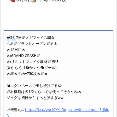
👑5月7日🌈メガフェイス朝倉
⚠️🎉🌈グランドオープン🌈🎉⚠️
🔥12日目🔥
✍️GRAND CRASH🌈
✍️リミットブレイク取材🌈初🔰
(⚙️からくり🏫かぐや🎭グール)
🔥🌈🔥平均+750枚🔥🌈🔥
.
💣エグいペースで出し続けてる😂
取材機種は各1/2くらいでは使ってそうやね🔥
ジャグは初日からずっと強すぎww
.
📍機種別…
https://t.co/vwi10XXeRd
pic.twitter.com/dsJ3rJkld
D