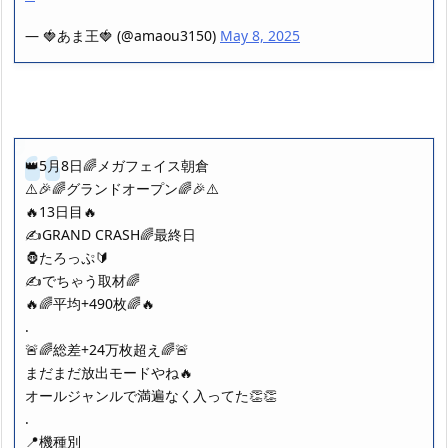
— 🍓あま王🍓 (@amaou3150)
May 8, 2025
👑5月8日🌈メガフェイス朝倉
⚠️🎉🌈グランドオープン🌈🎉⚠️
🔥13日目🔥
✍️GRAND CRASH🌈最終日
🦍たろっぷ🔰
✍️でちゃう取材🌈
🔥🌈平均+490枚🌈🔥
.
🚨🌈総差+24万枚超え🌈🚨
まだまだ放出モードやね🔥
オールジャンルで満遍なく入ってた👏👏
.
📍機種別