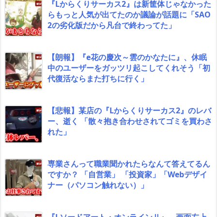
『Lからくりサーカス2』は新筐体じゃなかった
らもっと人気が出てたのか議論が話題に「SAO
2の劣化版だから凡台で終わってた」
【朗報】『e花の慶次～雲のかなたに』、休眠
中のユーザーをガッツリ起こしてくれそう「初
代復活ならまた打ちに行く」
【悲報】某店の『Lからくりサーカス2』のレバ
ー、逝く 「散々抱き合わせされてゴミを買わさ
れた」
専業さんって職業聞かれたらなんて答えてるん
ですか？ 「自営業」 「投資家」「Webデザイ
ナー（パソコン触れない）」
『Lソードアート・オンラインⅡ』、画面左上