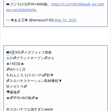
👑ゴジラ(1/2)平均+4000枚…
https://t.co/1DFOkXkqAr
pic.twit
ter.com/lk3otXoi9o
— 🍓あま王🍓 (@amaou3150)
May 10, 2025
👑5月9日🌈メガフェイス朝倉
⚠️🎉🌈グランドオープン🌈🎉⚠️
🔥14日目🔥
🌈9のつく日
💪れんじろう(スロパチ)🌈初🔰
🌈スロパチステーション取材🔴初🔰
🐯メガトラ🌈
🎥爆撮🌈
🔥🌈平均+847枚🌈🔥
.
🚨スロパチでも強すぎたww🚨