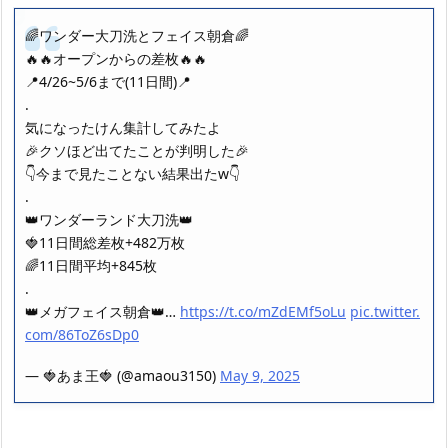
🌈ワンダー大刀洗とフェイス朝倉🌈
🔥🔥オープンからの差枚🔥🔥
📍4/26~5/6まで(11日間)📍
.
気になったけん集計してみたよ
🎉クソほど出てたことが判明した🎉
👇今まで見たことない結果出たw👇
.
👑ワンダーランド大刀洗👑
🍓11日間総差枚+482万枚
🌈11日間平均+845枚
.
👑メガフェイス朝倉👑…
https://t.co/mZdEMf5oLu
pic.twitter.
com/86ToZ6sDp0
— 🍓あま王🍓 (@amaou3150)
May 9, 2025