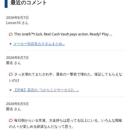
最近のコメント
2026年8月7日
Levon10 さん
This isnвЂ™t luck. Reel Cash Vault pays action. Ready? Play ...
メーカー別店長カスタムまとめ...
2026年8月7日
匿名 さん
さっき壊れてまたされ中。運命の一撃前で壊れた。保証してもらえな
いのけ
【悲報】某店の『Lからくりサーカス2』...
2026年8月5日
匿名 さん
毎日朝からいる常連。大金持ちは思ってる以上にいる。いろんな階級
の人々が楽しめる娯楽なんだなって思う。