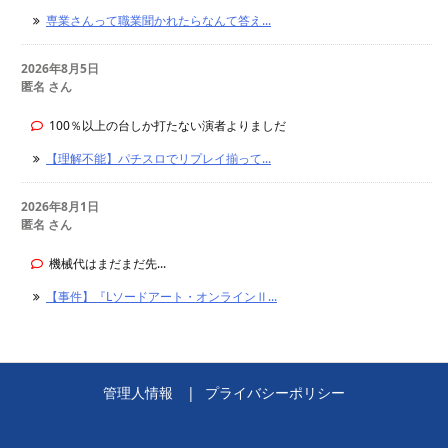
専業さんって職業聞かれたらなんて答え...
2026年8月5日
匿名 さん
100％以上の台しか打たない演者よりましだ
【理解不能】パチスロでリプレイ揃って...
2026年8月1日
匿名 さん
機械代はまだまだ先...
【事件】『Lソードアート・オンラインⅡ...
管理人情報
プライバシーポリシー