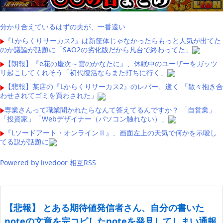
分かり合えているはずの夫が、一番遠い
『Lからくりサーカス2』は新筐体じゃなかったらもっと人気が出てた
のか議論が話題に「SAO2の劣化版だから凡台で終わってた」
【朗報】『e花の慶次～雲のかなたに』、休眠中のユーザーをガッツ
リ起こしてくれそう「初代復活ならまた打ちに行く」
【悲報】某店の『Lからくりサーカス2』のレバー、逝く 「散々抱き合
わせされてゴミを買わされた」
専業さんって職業聞かれたらなんて答えてるんですか？ 「自営業」
「投資家」「Webデザイナー（パソコン触れない）」
『Lソードアート・オンラインⅡ』、画面左上の天気で何かを示唆し
てる説が話題に
Powered by livedoor 相互RSS
【悲報】 とある期待値発信者さん、自分の書いた
noteの文章を完コピしたnoteを発見してしまい通報