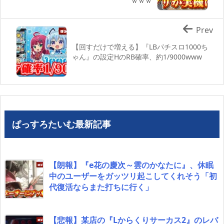
ｗｗｗ
Prev
【回すだけで増える】『LBパチスロ1000ち
ゃん』の設定HのRB確率、約1/9000www
ぱっすろたいむ最新記事
【朗報】『e花の慶次～雲のかなたに』、休眠
中のユーザーをガッツリ起こしてくれそう「初
代復活ならまた打ちに行く」
【悲報】某店の『Lからくりサーカス2』のレバ