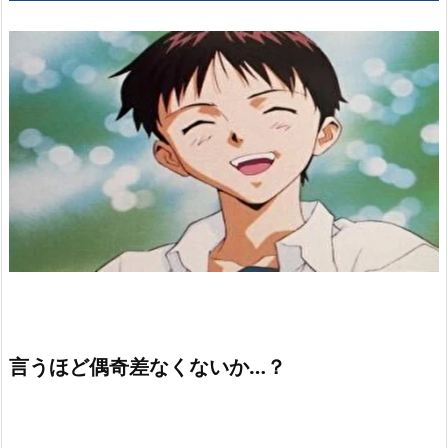
言うほど偶奇差なくないか…？