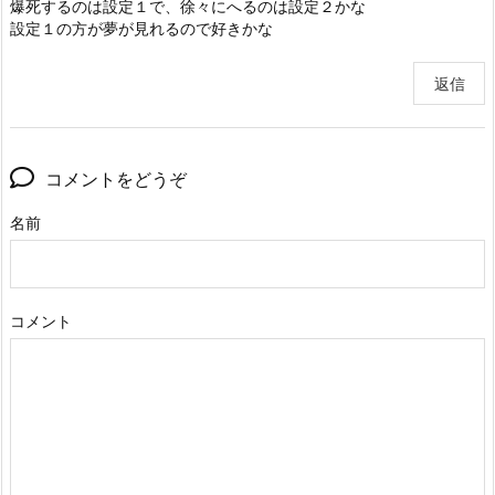
爆死するのは設定１で、徐々にへるのは設定２かな
設定１の方が夢が見れるので好きかな
返信
コメントをどうぞ
名前
コメント