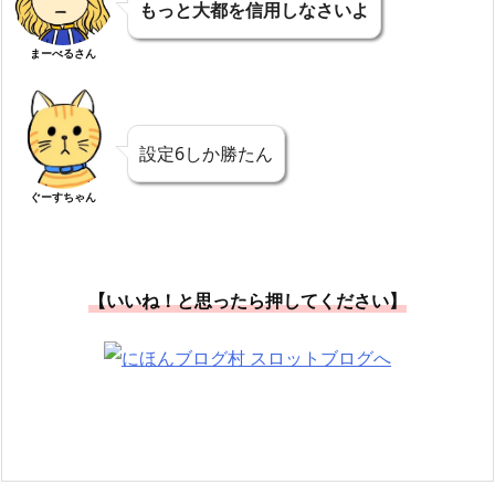
もっと大都を信用しなさいよ
まーべるさん
設定6しか勝たん
ぐーすちゃん
【いいね！と思ったら押してください】