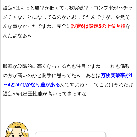
設定5はもっと勝率が低くて万枚突破率・コンプ率がハチャ
メチャなことになってるのかと思ってたんですが、全然そ
んな事なかったですね。
完全に
設定
6
は設定5の上位互換
な
んだよなぁｗ
勝率が段階的に高くなってる点も注目ですね！これも偶数
の方が高いのかと勝手に思ってたｗ あとは
万枚突破率が1
～4と56でかなり差がある
んですよね～。てことはそれだけ
設定56は出玉性能が高いって事っすな。