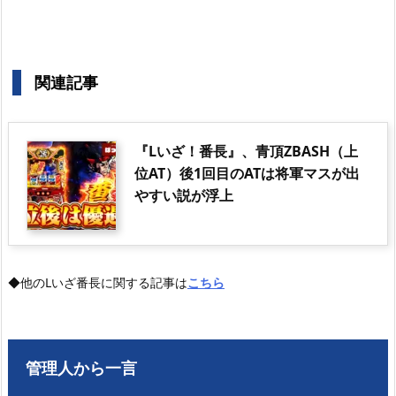
関連記事
『Lいざ！番長』、青頂ZBASH（上
位AT）後1回目のATは将軍マスが出
やすい説が浮上
◆他のLいざ番長に関する記事は
こちら
管理人から一言