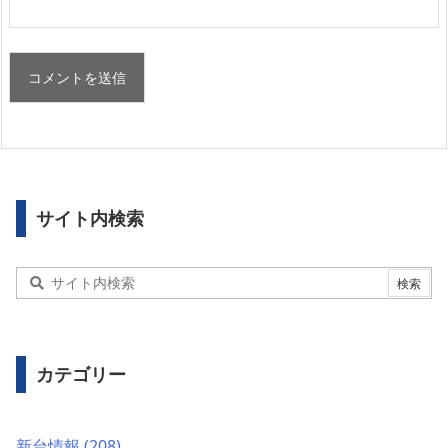
サイト内検索
カテゴリー
新台情報
(208)