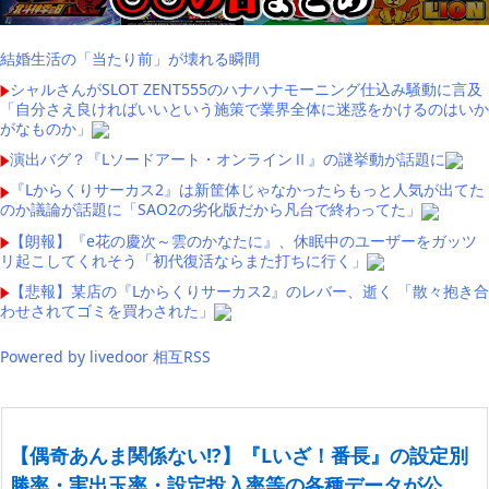
結婚生活の「当たり前」が壊れる瞬間
シャルさんがSLOT ZENT555のハナハナモーニング仕込み騒動に言及
「自分さえ良ければいいという施策で業界全体に迷惑をかけるのはいか
がなものか」
演出バグ？『Lソードアート・オンラインⅡ』の謎挙動が話題に
『Lからくりサーカス2』は新筐体じゃなかったらもっと人気が出てた
のか議論が話題に「SAO2の劣化版だから凡台で終わってた」
【朗報】『e花の慶次～雲のかなたに』、休眠中のユーザーをガッツ
リ起こしてくれそう「初代復活ならまた打ちに行く」
【悲報】某店の『Lからくりサーカス2』のレバー、逝く 「散々抱き合
わせされてゴミを買わされた」
Powered by livedoor 相互RSS
【偶奇あんま関係ない!?】『Lいざ！番長』の設定別
勝率・実出玉率・設定投入率等の各種データが公