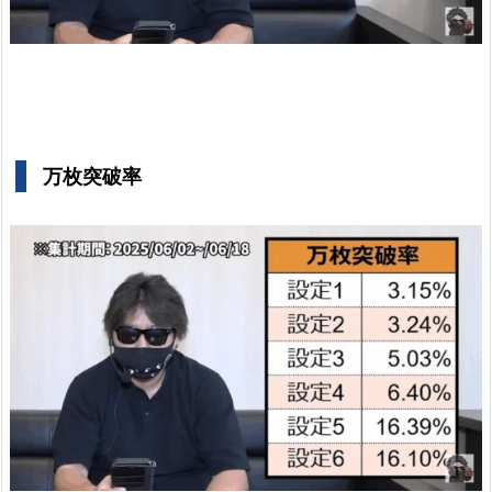
万枚突破率