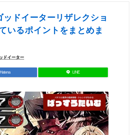
ゴッドイーターリザレクショ
ているポイントをまとめま
ゴッドイーター
Hatena
LINE