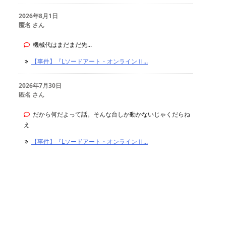
2026年8月1日
匿名 さん
機械代はまだまだ先...
【事件】『Lソードアート・オンラインⅡ...
2026年7月30日
匿名 さん
だから何だよって話。そんな台しか動かないじゃくだらね
え
【事件】『Lソードアート・オンラインⅡ...