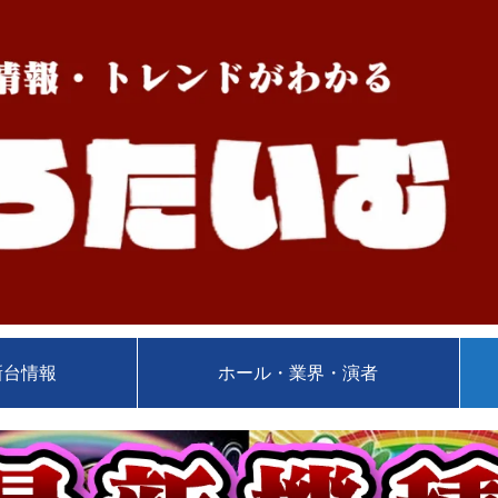
新台情報
ホール・業界・演者