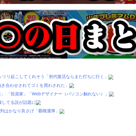
ッツリ起こしてくれそう「初代復活ならまた打ちに行く」
抱き合わせされてゴミを買わされた」
」 「投資家」「Webデザイナー（パソコン触れない）」
唆してる説が話題に
評判はかなり良さげ「覇権濃厚」