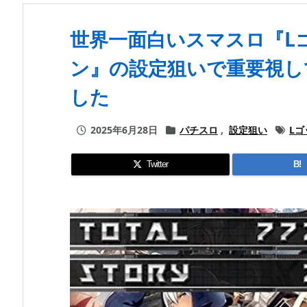
世界一面白いスマスロ『L
ン』の設定狙いで重要視し
した
2025年6月28日
パチスロ
,
設定狙い
L
Twitter
B!