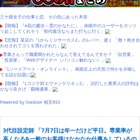
三十路女子の仕事と恋、その先にあった本音
【朗報】『e花の慶次～雲のかなたに』、休眠中のユーザーをガッツ
リ起こしてくれそう「初代復活ならまた打ちに行く」
【悲報】某店の『Lからくりサーカス2』のレバー、逝く 「散々抱き合
わせされてゴミを買わされた」
専業さんって職業聞かれたらなんて答えてるんですか？ 「自営業」
「投資家」「Webデザイナー（パソコン触れない）」
『Lソードアート・オンラインⅡ』、画面左上の天気で何かを示唆し
てる説が話題に
【朗報】『Lゴジラ対エヴァンゲリオン2』、試打した業界人の評判は
かなり良さげ「覇権濃厚」
Powered by livedoor 相互RSS
3代目設定師 「7月7日は年一だけど平日。専業率が
高くなる&一般のお客様はなかなか仕事をしているの