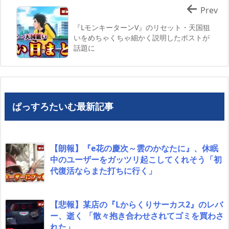
Prev
『LモンキーターンV』のリセット・天国狙
いをめちゃくちゃ細かく説明したポストが
話題に
ぱっすろたいむ最新記事
【朗報】『e花の慶次～雲のかなたに』、休眠
中のユーザーをガッツリ起こしてくれそう「初
代復活ならまた打ちに行く」
【悲報】某店の『Lからくりサーカス2』のレバ
ー、逝く 「散々抱き合わせされてゴミを買わさ
れた」