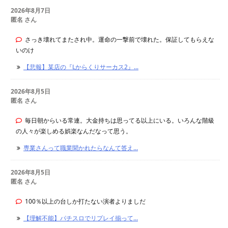
2026年8月7日
匿名 さん
さっき壊れてまたされ中。運命の一撃前で壊れた。保証してもらえな
いのけ
【悲報】某店の『Lからくりサーカス2』...
2026年8月5日
匿名 さん
毎日朝からいる常連。大金持ちは思ってる以上にいる。いろんな階級
の人々が楽しめる娯楽なんだなって思う。
専業さんって職業聞かれたらなんて答え...
2026年8月5日
匿名 さん
100％以上の台しか打たない演者よりましだ
【理解不能】パチスロでリプレイ揃って...