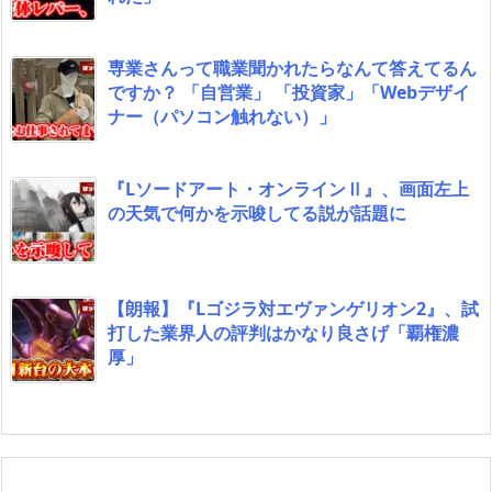
専業さんって職業聞かれたらなんて答えてるん
ですか？ 「自営業」 「投資家」「Webデザイ
ナー（パソコン触れない）」
『Lソードアート・オンラインⅡ』、画面左上
の天気で何かを示唆してる説が話題に
【朗報】『Lゴジラ対エヴァンゲリオン2』、試
打した業界人の評判はかなり良さげ「覇権濃
厚」