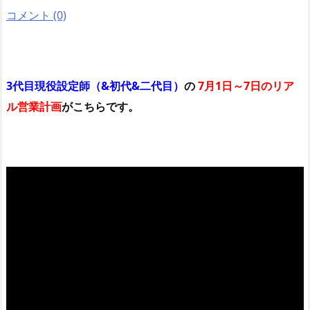
コメント (0)
3代目現役設定師（&初代&二代目）
の
7月1日～7日のリア
ル営業計画
がこちらです。