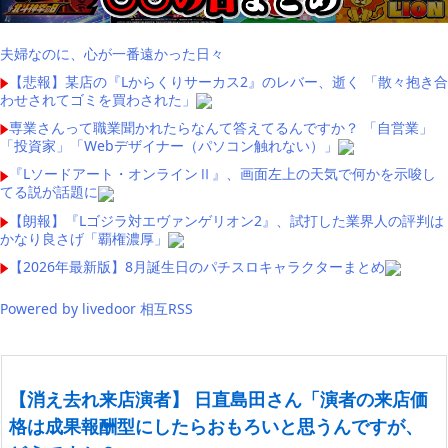
夫婦なのに、心が一番遠かった日々
【悲報】某店の『Lからくりサーカス2』のレバー、逝く 「散々抱き合
わせされてゴミを買わされた」
専業さんって職業聞かれたらなんて答えてるんですか？ 「自営業」
「投資家」「Webデザイナー（パソコン触れない）」
『Lソードアート・オンラインⅡ』、画面左上の天気で何かを示唆し
てる説が話題に
【朗報】『Lゴジラ対エヴァンゲリオン2』、試打した業界人の評判は
かなり良さげ「覇権濃厚」
【2026年最新版】8月誕生日のパチスロキャラクターまとめ
Powered by livedoor 相互RSS
【消え去れ来店演者】 日直島田さん「演者の来店価
格は成果報酬型にしたらおもろいと思うんですが、