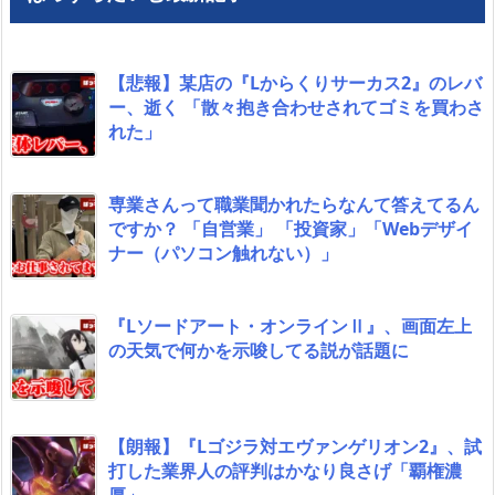
【悲報】某店の『Lからくりサーカス2』のレバ
ー、逝く 「散々抱き合わせされてゴミを買わさ
れた」
専業さんって職業聞かれたらなんて答えてるん
ですか？ 「自営業」 「投資家」「Webデザイ
ナー（パソコン触れない）」
『Lソードアート・オンラインⅡ』、画面左上
の天気で何かを示唆してる説が話題に
【朗報】『Lゴジラ対エヴァンゲリオン2』、試
打した業界人の評判はかなり良さげ「覇権濃
厚」