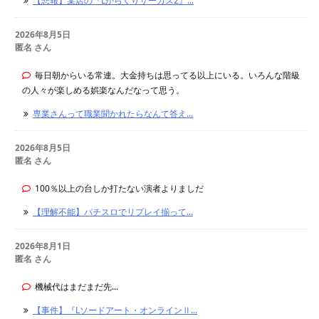
【悲報】某店の『Lからくりサーカス2』...
2026年8月5日
匿名 さん
毎日朝からいる常連。大金持ちは思ってる以上にいる。いろんな階級
の人々が楽しめる娯楽なんだなって思う。
専業さんって職業聞かれたらなんて答え...
2026年8月5日
匿名 さん
100％以上の台しか打たない演者よりましだ
【理解不能】パチスロでリプレイ揃って...
2026年8月1日
匿名 さん
機械代はまだまだ先...
【事件】『Lソードアート・オンラインⅡ...