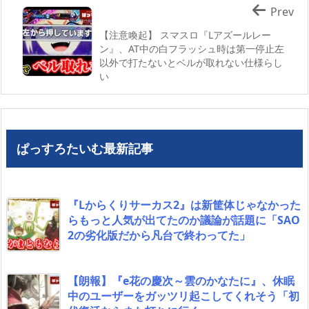
Prev
【注意喚起】 スマスロ『Lアズールレー
ン』、AT中の白フラッシュ時は第一停止左
以外で打たないとベルが取れない仕様らし
い
ぱっすろたいむ最新記事
『Lからくりサーカス2』は新筐体じゃなかった
らもっと人気が出てたのか議論が話題に「SAO
2の劣化版だから凡台で終わってた」
【朗報】『e花の慶次～雲のかなたに』、休眠
中のユーザーをガッツリ起こしてくれそう「初