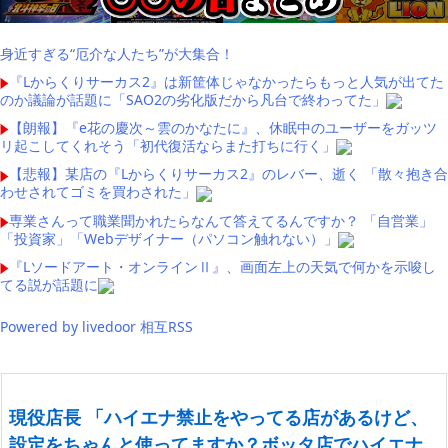
身近すぎる“厄介な人たち”が大集合！
『Lからくりサーカス2』は新筐体じゃなかったらもっと人気が出てた
のか議論が話題に「SAO2の劣化版だから凡台で終わってた」
【朗報】『e花の慶次～雲のかなたに』、休眠中のユーザーをガッツ
リ起こしてくれそう「初代復活ならまた打ちに行く」
【悲報】某店の『Lからくりサーカス2』のレバー、逝く 「散々抱き合
わせされてゴミを買わされた」
専業さんって職業聞かれたらなんて答えてるんですか？ 「自営業」
「投資家」「Webデザイナー（パソコン触れない）」
『Lソードアート・オンラインⅡ』、画面左上の天気で何かを示唆し
てる説が話題に
Powered by livedoor 相互RSS
現役店長 「ハイエナ禁止をやってる店があるけど、
設定をちゃんと使ってますか？ボッタ店でハイエナ