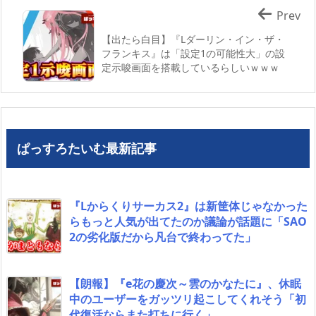
Prev
【出たら白目】『Lダーリン・イン・ザ・
フランキス』は「設定1の可能性大」の設
定示唆画面を搭載しているらしいｗｗｗ
ぱっすろたいむ最新記事
『Lからくりサーカス2』は新筐体じゃなかった
らもっと人気が出てたのか議論が話題に「SAO
2の劣化版だから凡台で終わってた」
【朗報】『e花の慶次～雲のかなたに』、休眠
中のユーザーをガッツリ起こしてくれそう「初
代復活ならまた打ちに行く」