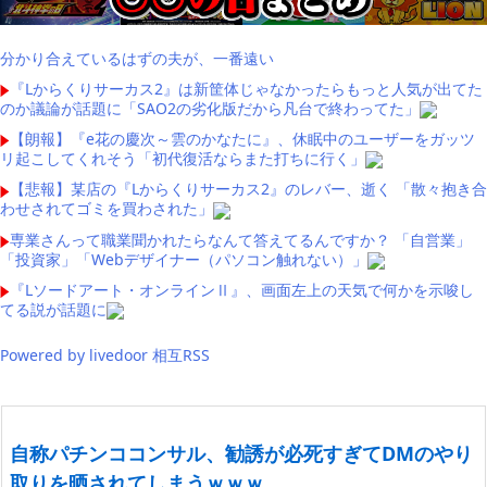
分かり合えているはずの夫が、一番遠い
『Lからくりサーカス2』は新筐体じゃなかったらもっと人気が出てた
のか議論が話題に「SAO2の劣化版だから凡台で終わってた」
【朗報】『e花の慶次～雲のかなたに』、休眠中のユーザーをガッツ
リ起こしてくれそう「初代復活ならまた打ちに行く」
【悲報】某店の『Lからくりサーカス2』のレバー、逝く 「散々抱き合
わせされてゴミを買わされた」
専業さんって職業聞かれたらなんて答えてるんですか？ 「自営業」
「投資家」「Webデザイナー（パソコン触れない）」
『Lソードアート・オンラインⅡ』、画面左上の天気で何かを示唆し
てる説が話題に
Powered by livedoor 相互RSS
自称パチンココンサル、勧誘が必死すぎてDMのやり
取りを晒されてしまうｗｗｗ