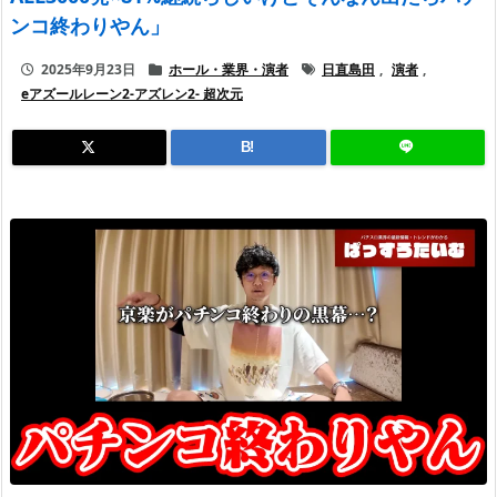
ンコ終わりやん」
2025年9月23日
ホール・業界・演者
日直島田
,
演者
,
eアズールレーン2-アズレン2- 超次元
B!