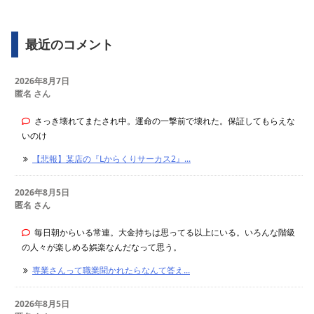
最近のコメント
2026年8月7日
匿名 さん
さっき壊れてまたされ中。運命の一撃前で壊れた。保証してもらえな
いのけ
【悲報】某店の『Lからくりサーカス2』...
2026年8月5日
匿名 さん
毎日朝からいる常連。大金持ちは思ってる以上にいる。いろんな階級
の人々が楽しめる娯楽なんだなって思う。
専業さんって職業聞かれたらなんて答え...
2026年8月5日