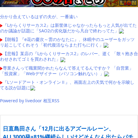
分かり合えているはずの夫が、一番遠い
『Lからくりサーカス2』は新筐体じゃなかったらもっと人気が出てた
のか議論が話題に「SAO2の劣化版だから凡台で終わってた」
【朗報】『e花の慶次～雲のかなたに』、休眠中のユーザーをガッツ
リ起こしてくれそう「初代復活ならまた打ちに行く」
【悲報】某店の『Lからくりサーカス2』のレバー、逝く 「散々抱き合
わせされてゴミを買わされた」
専業さんって職業聞かれたらなんて答えてるんですか？ 「自営業」
「投資家」「Webデザイナー（パソコン触れない）」
『Lソードアート・オンラインⅡ』、画面左上の天気で何かを示唆し
てる説が話題に
Powered by livedoor 相互RSS
日直島田さん「12月に出るアズールレーン、
ALL3000発×81%継続らしいけどそんなん出たらパチ