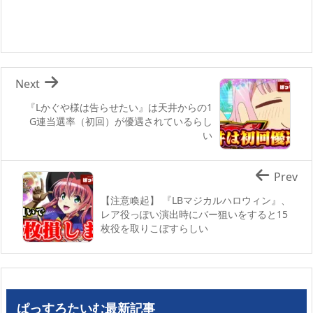
Next
『Lかぐや様は告らせたい』は天井からの1
G連当選率（初回）が優遇されているらし
い
Prev
【注意喚起】 『LBマジカルハロウィン』、
レア役っぽい演出時にバー狙いをすると15
枚役を取りこぼすらしい
ぱっすろたいむ最新記事