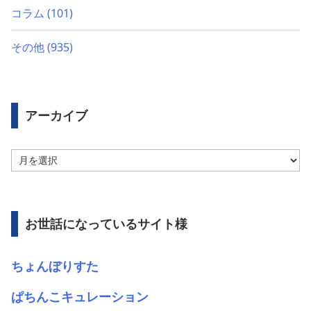
コラム
(101)
その他
(935)
アーカイブ
ア
ー
カ
イ
ブ
お世話になっているサイト様
ちょんぼりすた
ぱちんこキュレーション