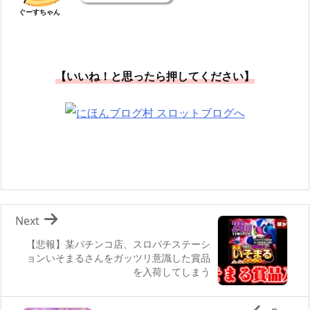
ぐーすちゃん
【いいね！と思ったら押してください】
Next
【悲報】某パチンコ店、スロパチステーシ
ョンいそまるさんをガッツリ意識した賞品
を入荷してしまう