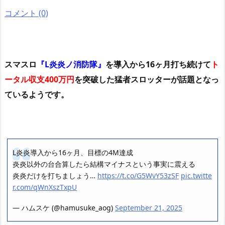
コメント (0)
スマスロ
『L炎炎ノ消防隊』
を導入から16ヶ月打ち続けて
ト
ータル収支400万円
を突破した猛者スロッターが話題となっ
ているようです。
L炎炎導入から16ヶ月、目標の4M達成
炎炎以外の台合算したら結構マイナスという事実に震える
炎炎だけを打ちましょう…
https://t.co/G5WvY53zSF
pic.twitte
r.com/qWnXszTxpU
— ハムスケ (@hamusuke_aog)
September 21, 2025