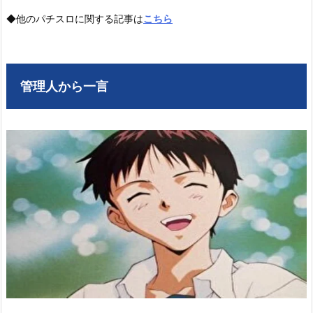
◆他のパチスロに関する記事は
こちら
管理人から一言