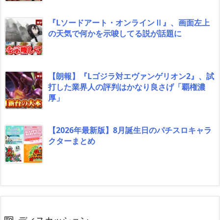
『Lソードアート・オンラインⅡ』、画面左上
の天気で何かを示唆してる説が話題に
【朗報】『Lゴジラ対エヴァンゲリオン2』、試
打した業界人の評判はかなり良さげ「覇権濃
厚」
【2026年最新版】8月誕生日のパチスロキャラ
クターまとめ
ディスカッション