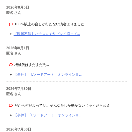
2026年8月5日
匿名 さん
100％以上の台しか打たない演者よりましだ
【理解不能】パチスロでリプレイ揃って...
2026年8月1日
匿名 さん
機械代はまだまだ先...
【事件】『Lソードアート・オンラインⅡ...
2026年7月30日
匿名 さん
だから何だよって話。そんな台しか動かないじゃくだらねえ
【事件】『Lソードアート・オンラインⅡ...
2026年7月30日