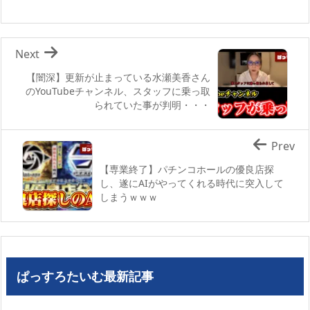
Next
【闇深】更新が止まっている水瀬美香さん
のYouTubeチャンネル、スタッフに乗っ取
られていた事が判明・・・
Prev
【専業終了】パチンコホールの優良店探
し、遂にAIがやってくれる時代に突入して
しまうｗｗｗ
ぱっすろたいむ最新記事