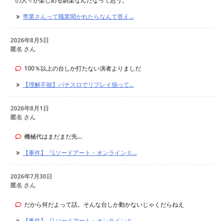
の人々が楽しめる娯楽なんだなって思う。
専業さんって職業聞かれたらなんて答え...
2026年8月5日
匿名 さん
100％以上の台しか打たない演者よりましだ
【理解不能】パチスロでリプレイ揃って...
2026年8月1日
匿名 さん
機械代はまだまだ先...
【事件】『Lソードアート・オンラインⅡ...
2026年7月30日
匿名 さん
だから何だよって話。そんな台しか動かないじゃくだらねえ
【事件】『Lソードアート・オンラインⅡ...