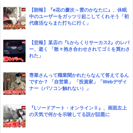
【朗報】『e花の慶次～雲のかなたに』、休眠
中のユーザーをガッツリ起こしてくれそう「初
代復活ならまた打ちに行く」
【悲報】某店の『Lからくりサーカス2』のレバ
ー、逝く 「散々抱き合わせされてゴミを買わさ
れた」
専業さんって職業聞かれたらなんて答えてるん
ですか？ 「自営業」 「投資家」「Webデザイ
ナー（パソコン触れない）」
『Lソードアート・オンラインⅡ』、画面左上
の天気で何かを示唆してる説が話題に