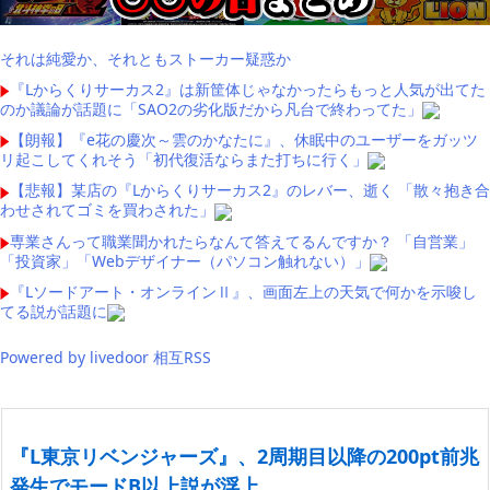
それは純愛か、それともストーカー疑惑か
『Lからくりサーカス2』は新筐体じゃなかったらもっと人気が出てた
のか議論が話題に「SAO2の劣化版だから凡台で終わってた」
【朗報】『e花の慶次～雲のかなたに』、休眠中のユーザーをガッツ
リ起こしてくれそう「初代復活ならまた打ちに行く」
【悲報】某店の『Lからくりサーカス2』のレバー、逝く 「散々抱き合
わせされてゴミを買わされた」
専業さんって職業聞かれたらなんて答えてるんですか？ 「自営業」
「投資家」「Webデザイナー（パソコン触れない）」
『Lソードアート・オンラインⅡ』、画面左上の天気で何かを示唆し
てる説が話題に
Powered by livedoor 相互RSS
『L東京リベンジャーズ』、2周期目以降の200pt前兆
発生でモードB以上説が浮上