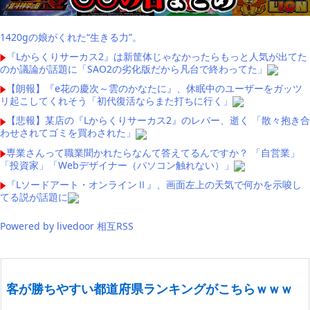
1420gの娘がくれた“生きる力”。
『Lからくりサーカス2』は新筐体じゃなかったらもっと人気が出てた
のか議論が話題に「SAO2の劣化版だから凡台で終わってた」
【朗報】『e花の慶次～雲のかなたに』、休眠中のユーザーをガッツ
リ起こしてくれそう「初代復活ならまた打ちに行く」
【悲報】某店の『Lからくりサーカス2』のレバー、逝く 「散々抱き合
わせされてゴミを買わされた」
専業さんって職業聞かれたらなんて答えてるんですか？ 「自営業」
「投資家」「Webデザイナー（パソコン触れない）」
『Lソードアート・オンラインⅡ』、画面左上の天気で何かを示唆し
てる説が話題に
Powered by livedoor 相互RSS
客が勝ちやすい都道府県ランキングがこちらｗｗｗ