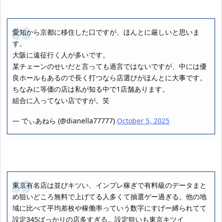
愛知から京都に移住した口ですが、ほんとに厳しいと思いま
す。
大阪に遠征行く人が多いです。
某チェーンのせいだと言っても過言ではないですが、中には優
良ホールもあるので長く打つなら店選びがほんとに大事です。
ちなみに等価の店は私が知る中で1店舗あります。
組合に入ってない店ですが。笑
— でぃあねら (@dianella77777)
October 5, 2025
東京有名店は並びキツい、インプレ稼ぎで有料級のデータまと
め狙いどころ無料で上げてる人多くて抽選ゲー過ぎる。他の地
域に比べて平均差枚や稼働率っていう数字にすげー縛られてて
設定345ばっかりの店多すぎる。設定狙いも東京キツイ