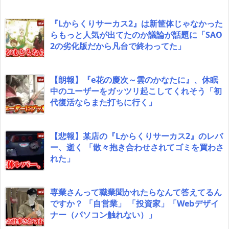
『Lからくりサーカス2』は新筐体じゃなかった
らもっと人気が出てたのか議論が話題に「SAO
2の劣化版だから凡台で終わってた」
【朗報】『e花の慶次～雲のかなたに』、休眠
中のユーザーをガッツリ起こしてくれそう「初
代復活ならまた打ちに行く」
【悲報】某店の『Lからくりサーカス2』のレバ
ー、逝く 「散々抱き合わせされてゴミを買わさ
れた」
専業さんって職業聞かれたらなんて答えてるん
ですか？ 「自営業」 「投資家」「Webデザイ
ナー（パソコン触れない）」