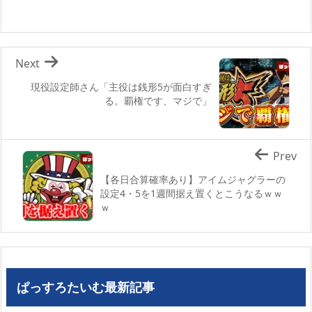
Next
現役設定師さん「主役は銭形5が面白すぎ
る。覇権です、マジで」
Prev
【各日合算確率あり】アイムジャグラーの
設定4・5を1週間据え置くとこうなるｗｗ
ｗ
ぱっすろたいむ最新記事