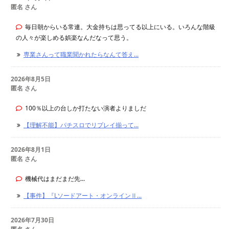
匿名 さん
毎日朝からいる常連。大金持ちは思ってる以上にいる。いろんな階級
の人々が楽しめる娯楽なんだなって思う。
専業さんって職業聞かれたらなんて答え...
2026年8月5日
匿名 さん
100％以上の台しか打たない演者よりましだ
【理解不能】パチスロでリプレイ揃って...
2026年8月1日
匿名 さん
機械代はまだまだ先...
【事件】『Lソードアート・オンラインⅡ...
2026年7月30日