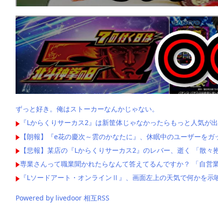
ずっと好き。俺はストーカーなんかじゃない。
『Lからくりサーカス2』は新筐体じゃなかったらもっと人気が出
【朗報】『e花の慶次～雲のかなたに』、休眠中のユーザーをガ
【悲報】某店の『Lからくりサーカス2』のレバー、逝く 「散々
専業さんって職業聞かれたらなんて答えてるんですか？ 「自営業
『Lソードアート・オンラインⅡ』、画面左上の天気で何かを示
Powered by livedoor 相互RSS