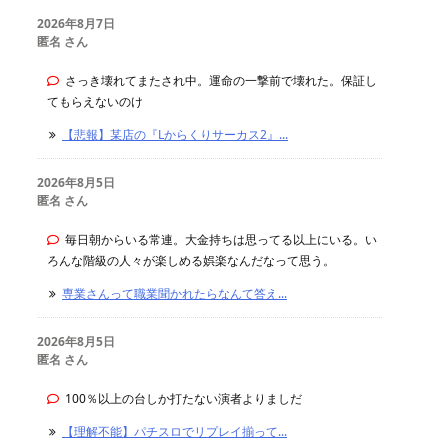
2026年8月7日
匿名 さん
さっき壊れてまたされ中。運命の一撃前で壊れた。保証し
てもらえないのけ
【悲報】某店の『Lからくりサーカス2』...
2026年8月5日
匿名 さん
毎日朝からいる常連。大金持ちは思ってる以上にいる。い
ろんな階級の人々が楽しめる娯楽なんだなって思う。
専業さんって職業聞かれたらなんて答え...
2026年8月5日
匿名 さん
100％以上の台しか打たない演者よりましだ
【理解不能】パチスロでリプレイ揃って...