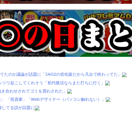
てたのか議論が話題に「SAO2の劣化版だから凡台で終わってた」
ッツリ起こしてくれそう「初代復活ならまた打ちに行く」
抱き合わせされてゴミを買わされた」
」 「投資家」「Webデザイナー（パソコン触れない）」
唆してる説が話題に