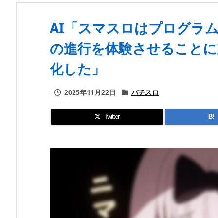
AI「スマスロはプログラ
の進行を体験させることに
化した」
2025年11月22日
パチスロ
Twitter
B!