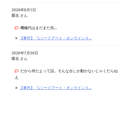
2026年8月1日
匿名 さん
機械代はまだまだ先...
【事件】『Lソードアート・オンラインⅡ...
2026年7月30日
匿名 さん
だから何だよって話。そんな台しか動かないじゃくだらね
え
【事件】『Lソードアート・オンラインⅡ...