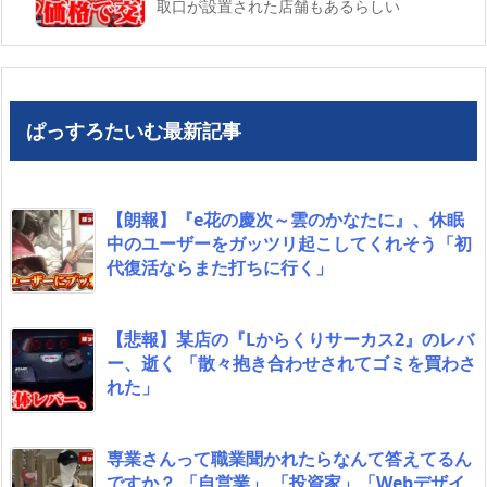
取口が設置された店舗もあるらしい
ぱっすろたいむ最新記事
【朗報】『e花の慶次～雲のかなたに』、休眠
中のユーザーをガッツリ起こしてくれそう「初
代復活ならまた打ちに行く」
【悲報】某店の『Lからくりサーカス2』のレバ
ー、逝く 「散々抱き合わせされてゴミを買わさ
れた」
専業さんって職業聞かれたらなんて答えてるん
ですか？ 「自営業」 「投資家」「Webデザイ