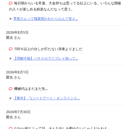
毎日朝からいる常連。大金持ちは思ってる以上にいる。いろんな階級
の人々が楽しめる娯楽なんだなって思う。
専業さんって職業聞かれたらなんて答え...
2026年8月5日
匿名 さん
100％以上の台しか打たない演者よりましだ
【理解不能】パチスロでリプレイ揃って...
2026年8月1日
匿名 さん
機械代はまだまだ先...
【事件】『Lソードアート・オンラインⅡ...
2026年7月30日
匿名 さん
だから何だよって話。そんな台しか動かないじゃくだらねえ