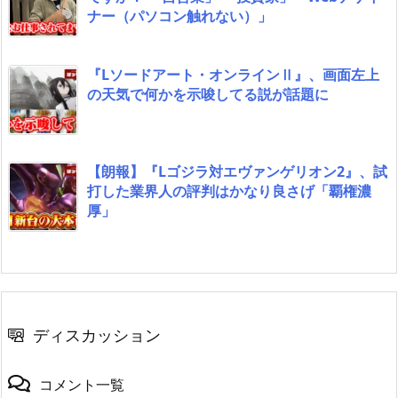
ナー（パソコン触れない）」
『Lソードアート・オンラインⅡ』、画面左上
の天気で何かを示唆してる説が話題に
【朗報】『Lゴジラ対エヴァンゲリオン2』、試
打した業界人の評判はかなり良さげ「覇権濃
厚」
ディスカッション
コメント一覧