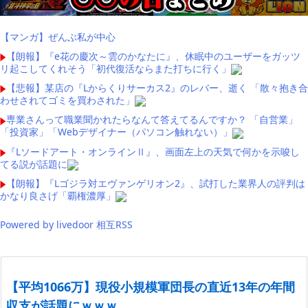
【マンガ】ぜんぶ私が中心
【朗報】『e花の慶次～雲のかなたに』、休眠中のユーザーをガッツ
リ起こしてくれそう「初代復活ならまた打ちに行く」
【悲報】某店の『Lからくりサーカス2』のレバー、逝く 「散々抱き合
わせされてゴミを買わされた」
専業さんって職業聞かれたらなんて答えてるんですか？ 「自営業」
「投資家」「Webデザイナー（パソコン触れない）」
『Lソードアート・オンラインⅡ』、画面左上の天気で何かを示唆し
てる説が話題に
【朗報】『Lゴジラ対エヴァンゲリオン2』、試打した業界人の評判は
かなり良さげ「覇権濃厚」
Powered by livedoor 相互RSS
【平均1066万】現役小規模軍団長の直近13年の年間
収支が話題にｗｗｗ