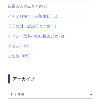
店長カスタムまとめ
(1)
パチスロキャラの誕生日
(12)
〇〇の日・記念日まとめ
(1)
イベント取材の狙い目まとめ
(2)
コラム
(101)
その他
(935)
アーカイブ
ア
ー
カ
イ