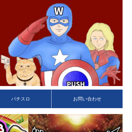
パチスロ
お問い合わせ