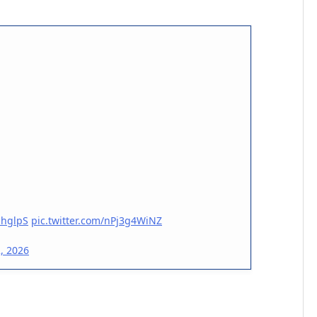
UhglpS
pic.twitter.com/nPj3g4WiNZ
2, 2026