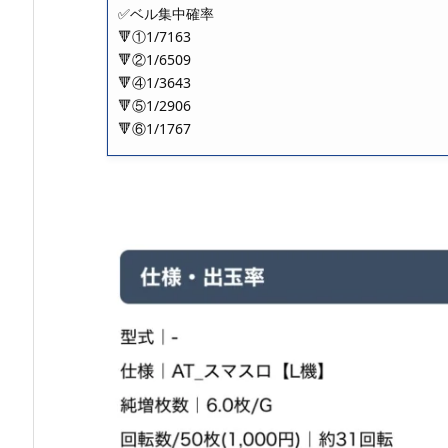
✅ベル集中確率
🔻①1/7163
🔻②1/6509
🔻④1/3643
🔻⑤1/2906
🔻⑥1/1767