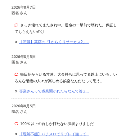
2026年8月7日
匿名 さん
さっき壊れてまたされ中。運命の一撃前で壊れた。保証し
てもらえないのけ
【悲報】某店の『Lからくりサーカス2』...
2026年8月5日
匿名 さん
毎日朝からいる常連。大金持ちは思ってる以上にいる。い
ろんな階級の人々が楽しめる娯楽なんだなって思う。
専業さんって職業聞かれたらなんて答え...
2026年8月5日
匿名 さん
100％以上の台しか打たない演者よりましだ
【理解不能】パチスロでリプレイ揃って...