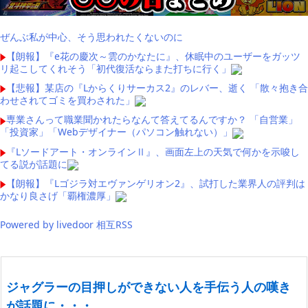
ぜんぶ私が中心、そう思われたくないのに
【朗報】『e花の慶次～雲のかなたに』、休眠中のユーザーをガッツ
リ起こしてくれそう「初代復活ならまた打ちに行く」
【悲報】某店の『Lからくりサーカス2』のレバー、逝く 「散々抱き合
わせされてゴミを買わされた」
専業さんって職業聞かれたらなんて答えてるんですか？ 「自営業」
「投資家」「Webデザイナー（パソコン触れない）」
『Lソードアート・オンラインⅡ』、画面左上の天気で何かを示唆し
てる説が話題に
【朗報】『Lゴジラ対エヴァンゲリオン2』、試打した業界人の評判は
かなり良さげ「覇権濃厚」
Powered by livedoor 相互RSS
ジャグラーの目押しができない人を手伝う人の嘆き
が話題に・・・