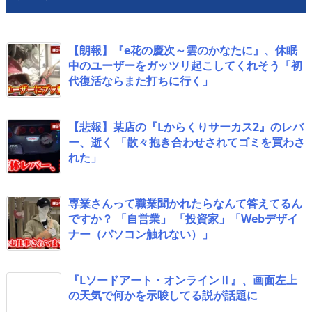
【朗報】『e花の慶次～雲のかなたに』、休眠
中のユーザーをガッツリ起こしてくれそう「初
代復活ならまた打ちに行く」
【悲報】某店の『Lからくりサーカス2』のレバ
ー、逝く 「散々抱き合わせされてゴミを買わさ
れた」
専業さんって職業聞かれたらなんて答えてるん
ですか？ 「自営業」 「投資家」「Webデザイ
ナー（パソコン触れない）」
『Lソードアート・オンラインⅡ』、画面左上
の天気で何かを示唆してる説が話題に