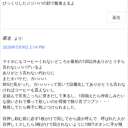
びっくりしたジジババの顔で飯食えるよ
返信
匿名
より:
2026年5月9日 2:14 PM
マイホにもコーヒーくれないどころか最初の1回以外ありがとうすら
言わないババアいるよ
ありがとう言わない代わりに
またオバケだ。ガハハハ
BIGだ良かった。ガハハハって笑いで誤魔化してありがとうも言わな
ければコーヒーも貰えないし
足組んで爪先こっちに突きだして来るし、1回揃えたら仲良しみたい
な扱いされて構って欲しいのか背後で独り言ブツブツ・・・
無視してたら椅子に鞄ぶつけられました。
目押し頼む前に必ず1枚がけで回してから誰か呼んで、呼ばれた人が
目押しミスしたら3枚がけで回されないように1BETボタンに手が飛