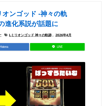
オンゴッド -神々の軌
』の進化系説が話題に
ナ
Lミリオンゴッド 神々の軌跡
,
2026年4月
Hatena
LINE