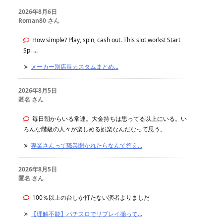
2026年8月6日
Roman80 さん
How simple? Play, spin, cash out. This slot works! Start
Spi ...
メーカー別店長カスタムまとめ...
2026年8月5日
匿名 さん
毎日朝からいる常連。大金持ちは思ってる以上にいる。い
ろんな階級の人々が楽しめる娯楽なんだなって思う。
専業さんって職業聞かれたらなんて答え...
2026年8月5日
匿名 さん
100％以上の台しか打たない演者よりましだ
【理解不能】パチスロでリプレイ揃って...