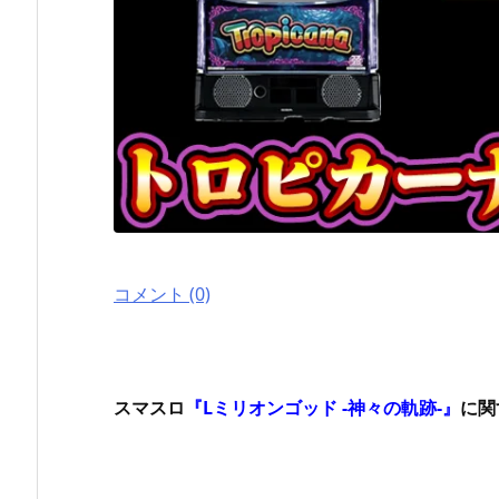
コメント (0)
スマスロ
『Lミリオンゴッド -神々の軌跡-』
に関