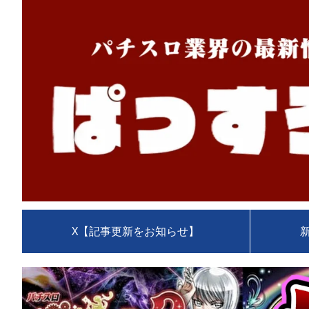
X【記事更新をお知らせ】