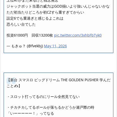
上位ATがまた来るけど残念無念
ジャックポット当選の威力はGOD揃いより強いんじゃないかな
ただ初当たりどころか初CZすら重すぎてからい
設定6でも重過ぎと感じるよこれは
恐ろしい台でした
投資61000円 回収13200枚
pic.twitter.com/3xhbFbTyk0
— もきゅ？ (@fvekbj)
May 11, 2026
【新台 スマスロ ビッグドリーム THE GOLDEN PUSHER 学んだ
こと✍️】
・スロット打ってるのにリール全然見てない
・チカチカしてるボールが落ちるかどうか瀬戸際の時
「いーーーーー！」ってなる