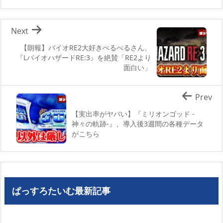
Next
【朗報】バイオRE2大好きぺるぺるさん、
『LバイオハザードRE:3』を絶賛「RE2より
面白い」
Prev
【実出率がヤバい】『ミリオンゴッド -
神々の軌跡-』、導入後3週間の各種データ
がこちら
ぱっすろたいむ最新記事