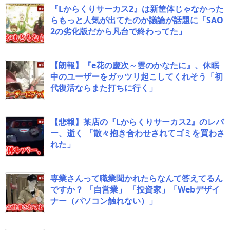
『Lからくりサーカス2』は新筐体じゃなかった
らもっと人気が出てたのか議論が話題に「SAO
2の劣化版だから凡台で終わってた」
【朗報】『e花の慶次～雲のかなたに』、休眠
中のユーザーをガッツリ起こしてくれそう「初
代復活ならまた打ちに行く」
【悲報】某店の『Lからくりサーカス2』のレバ
ー、逝く 「散々抱き合わせされてゴミを買わさ
れた」
専業さんって職業聞かれたらなんて答えてるん
ですか？ 「自営業」 「投資家」「Webデザイ
ナー（パソコン触れない）」