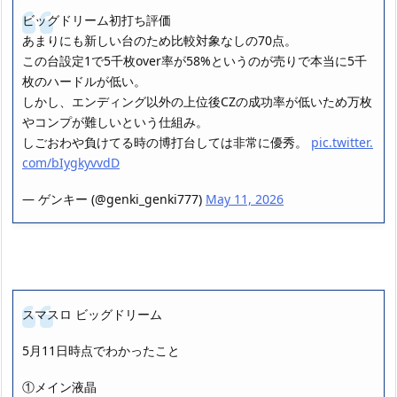
ビッグドリーム初打ち評価
あまりにも新しい台のため比較対象なしの70点。
この台設定1で5千枚over率が58%というのが売りで本当に5千
枚のハードルが低い。
しかし、エンディング以外の上位後CZの成功率が低いため万枚
やコンプが難しいという仕組み。
しごおわや負けてる時の博打台しては非常に優秀。
pic.twitter.
com/bIygkyvvdD
— ゲンキー (@genki_genki777)
May 11, 2026
スマスロ ビッグドリーム
5月11日時点でわかったこと
①メイン液晶