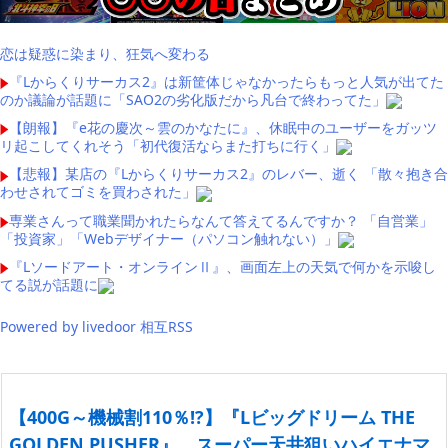
恋は疑惑に染まり、狂気へ変わる
『Lからくりサーカス2』は新筐体じゃなかったらもっと人気が出てた
のか議論が話題に「SAO2の劣化版だから凡台で終わってた」
【朗報】『e花の慶次～雲のかなたに』、休眠中のユーザーをガッツ
リ起こしてくれそう「初代復活ならまた打ちに行く」
【悲報】某店の『Lからくりサーカス2』のレバー、逝く 「散々抱き合
わせされてゴミを買わされた」
専業さんって職業聞かれたらなんて答えてるんですか？ 「自営業」
「投資家」「Webデザイナー（パソコン触れない）」
『Lソードアート・オンラインⅡ』、画面左上の天気で何かを示唆し
てる説が話題に
Powered by livedoor 相互RSS
【400G～機械割110％!?】『Lビッグドリーム THE
GOLDEN PUSHER』、スーパー天井狙いハイエナマ