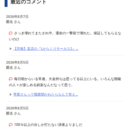
最近のコメント
2026年8月7日
匿名 さん
さっき壊れてまたされ中。運命の一撃前で壊れた。保証してもらえな
いのけ
【悲報】某店の『Lからくりサーカス2』...
2026年8月5日
匿名 さん
毎日朝からいる常連。大金持ちは思ってる以上にいる。いろんな階級
の人々が楽しめる娯楽なんだなって思う。
専業さんって職業聞かれたらなんて答え...
2026年8月5日
匿名 さん
100％以上の台しか打たない演者よりましだ