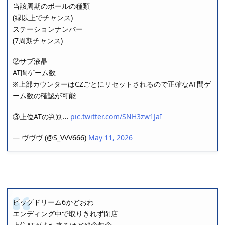
当該周期のボールの種類
(緑以上でチャンス)
ステーションナンバー
(7周期チャンス)
②サブ液晶
AT間ゲーム数
※上部カウンターはCZごとにリセットされるので正確なAT間ゲ
ーム数の確認が可能
③上位ATの判別…
pic.twitter.com/SNH3zw1JaI
— ヴヴヴ (@S_VVV666)
May 11, 2026
ビッグドリーム6かどおわ
エンディング中で取りきれず閉店