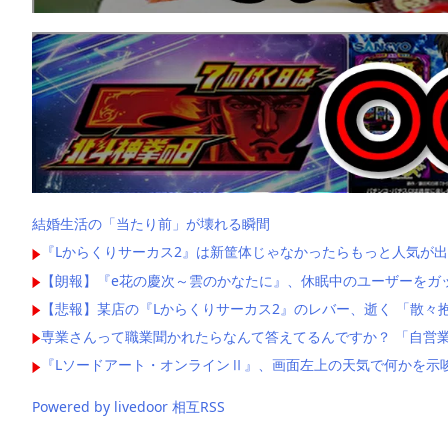
結婚生活の「当たり前」が壊れる瞬間
『Lからくりサーカス2』は新筐体じゃなかったらもっと人気が出
【朗報】『e花の慶次～雲のかなたに』、休眠中のユーザーをガ
【悲報】某店の『Lからくりサーカス2』のレバー、逝く 「散々
専業さんって職業聞かれたらなんて答えてるんですか？ 「自営業
『Lソードアート・オンラインⅡ』、画面左上の天気で何かを示
Powered by livedoor 相互RSS