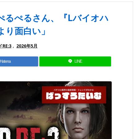
きぺるぺるさん、『Lバイオハ
2より面白い」
RE:3
,
2026年5月
Hatena
LINE