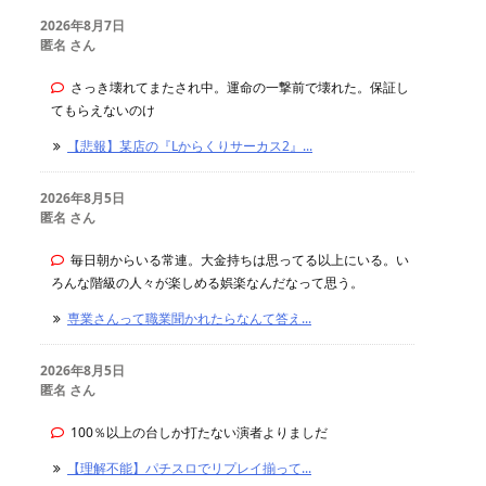
2026年8月7日
匿名 さん
さっき壊れてまたされ中。運命の一撃前で壊れた。保証し
てもらえないのけ
【悲報】某店の『Lからくりサーカス2』...
2026年8月5日
匿名 さん
毎日朝からいる常連。大金持ちは思ってる以上にいる。い
ろんな階級の人々が楽しめる娯楽なんだなって思う。
専業さんって職業聞かれたらなんて答え...
2026年8月5日
匿名 さん
100％以上の台しか打たない演者よりましだ
【理解不能】パチスロでリプレイ揃って...