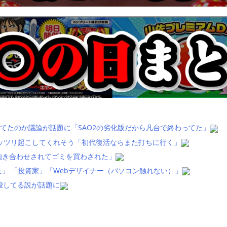
てたのか議論が話題に「SAO2の劣化版だから凡台で終わってた」
ッツリ起こしてくれそう「初代復活ならまた打ちに行く」
抱き合わせされてゴミを買わされた」
」 「投資家」「Webデザイナー（パソコン触れない）」
唆してる説が話題に