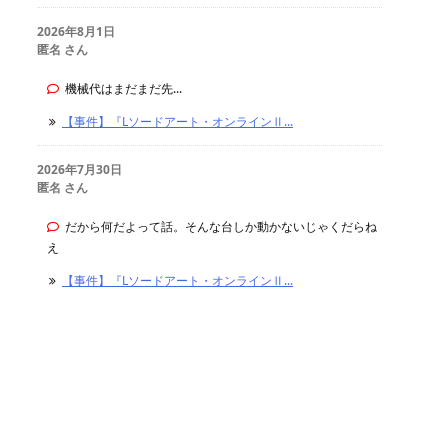
2026年8月1日
匿名 さん
機械代はまだまだ先...
【事件】『Lソードアート・オンラインⅡ...
2026年7月30日
匿名 さん
だから何だよって話。そんな台しか動かないじゃくだらね
え
【事件】『Lソードアート・オンラインⅡ...