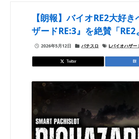
【朗報】バイオRE2大好
ザードRE:3』を絶賛「RE
2026年5月12日
パチスロ
Lバイオハザード
Twitter
B!