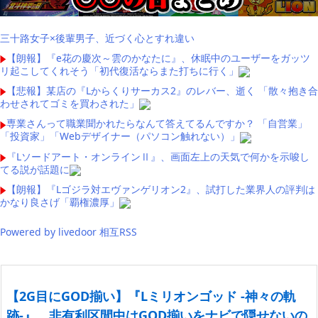
三十路女子×後輩男子、近づく心とすれ違い
【朗報】『e花の慶次～雲のかなたに』、休眠中のユーザーをガッツ
リ起こしてくれそう「初代復活ならまた打ちに行く」
【悲報】某店の『Lからくりサーカス2』のレバー、逝く 「散々抱き合
わせされてゴミを買わされた」
専業さんって職業聞かれたらなんて答えてるんですか？ 「自営業」
「投資家」「Webデザイナー（パソコン触れない）」
『Lソードアート・オンラインⅡ』、画面左上の天気で何かを示唆し
てる説が話題に
【朗報】『Lゴジラ対エヴァンゲリオン2』、試打した業界人の評判は
かなり良さげ「覇権濃厚」
Powered by livedoor 相互RSS
【2G目にGOD揃い】『Lミリオンゴッド -神々の軌
跡-』、非有利区間中はGOD揃いをナビで隠せないの