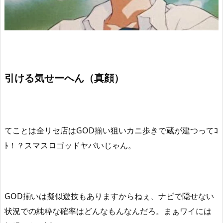
引ける気せーへん（真顔）
てことは全リセ店はGOD揃い狙いカニ歩きで蔵が建つってｺ
ﾄ！？スマスロゴッドヤバいじゃん。
GOD揃いは擬似遊技もありますからねぇ、ナビで隠せない
状況での純粋な確率はどんなもんなんだろ。まぁワイには