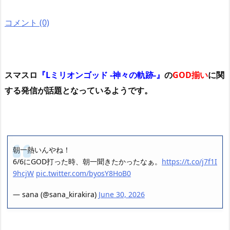
コメント (0)
スマスロ
『Lミリオンゴッド -神々の軌跡-』
の
GOD揃い
に関
する発信が話題となっているようです。
朝一熱いんやね！
6/6にGOD打った時、朝一聞きたかったなぁ。
https://t.co/j7f1I
9hcjW
pic.twitter.com/byosY8HoB0
— sana (@sana_kirakira)
June 30, 2026