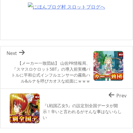
Next
【メーカー一致団結】 山佐PR情報局、
『スマスロケロット5BT』の導入前実機バ
トルに平和公式インフルエンサーの霧島ハ
ル&ルナを呼びカオスな絵面にｗｗｗ
Prev
『L戦国乙女5』の設定別全国データが開
示！辛いと言われるがそんな事はないらし
い