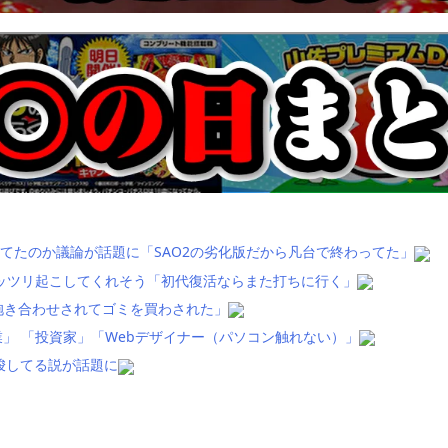
てたのか議論が話題に「SAO2の劣化版だから凡台で終わってた」
ッツリ起こしてくれそう「初代復活ならまた打ちに行く」
抱き合わせされてゴミを買わされた」
」 「投資家」「Webデザイナー（パソコン触れない）」
唆してる説が話題に