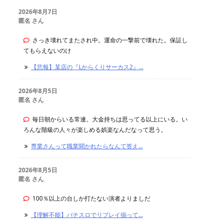
2026年8月7日
匿名 さん
さっき壊れてまたされ中。運命の一撃前で壊れた。保証し
てもらえないのけ
【悲報】某店の『Lからくりサーカス2』...
2026年8月5日
匿名 さん
毎日朝からいる常連。大金持ちは思ってる以上にいる。い
ろんな階級の人々が楽しめる娯楽なんだなって思う。
専業さんって職業聞かれたらなんて答え...
2026年8月5日
匿名 さん
100％以上の台しか打たない演者よりましだ
【理解不能】パチスロでリプレイ揃って...