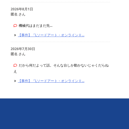
2026年8月1日
匿名 さん
機械代はまだまだ先...
【事件】『Lソードアート・オンラインⅡ...
2026年7月30日
匿名 さん
だから何だよって話。そんな台しか動かないじゃくだらね
え
【事件】『Lソードアート・オンラインⅡ...