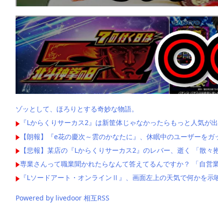
ゾッとして、ほろりとする奇妙な物語。
『Lからくりサーカス2』は新筐体じゃなかったらもっと人気が出
【朗報】『e花の慶次～雲のかなたに』、休眠中のユーザーをガ
【悲報】某店の『Lからくりサーカス2』のレバー、逝く 「散々
専業さんって職業聞かれたらなんて答えてるんですか？ 「自営業
『Lソードアート・オンラインⅡ』、画面左上の天気で何かを示
Powered by livedoor 相互RSS