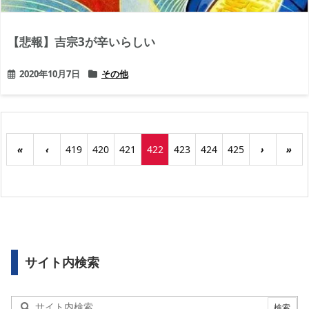
【悲報】吉宗3が辛いらしい
2020年10月7日
その他
«
‹
419
420
421
422
423
424
425
›
»
サイト内検索