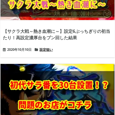
【サクラ大戦～熱き血潮に～】設定6ぶっちぎりの初当
たり！高設定濃厚台をブン回した結果
2020年10月10日
設定狙い