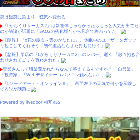
恋は疑惑に染まり、狂気へ変わる
『Lからくりサーカス2』は新筐体じゃなかったらもっと人気が出てた
のか議論が話題に「SAO2の劣化版だから凡台で終わってた」
【朗報】『e花の慶次～雲のかなたに』、休眠中のユーザーをガッツ
リ起こしてくれそう「初代復活ならまた打ちに行く」
【悲報】某店の『Lからくりサーカス2』のレバー、逝く 「散々抱き合
わせされてゴミを買わされた」
専業さんって職業聞かれたらなんて答えてるんですか？ 「自営業」
「投資家」「Webデザイナー（パソコン触れない）」
『Lソードアート・オンラインⅡ』、画面左上の天気で何かを示唆し
てる説が話題に
Powered by livedoor 相互RSS