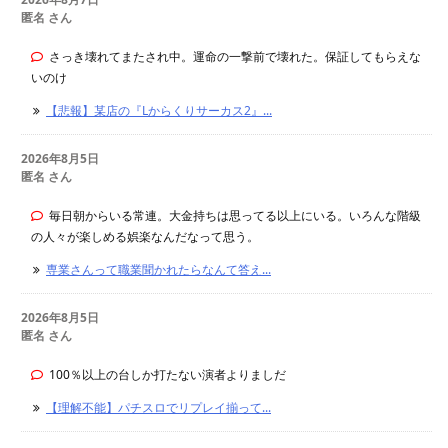
匿名 さん
さっき壊れてまたされ中。運命の一撃前で壊れた。保証してもらえな
いのけ
【悲報】某店の『Lからくりサーカス2』...
2026年8月5日
匿名 さん
毎日朝からいる常連。大金持ちは思ってる以上にいる。いろんな階級
の人々が楽しめる娯楽なんだなって思う。
専業さんって職業聞かれたらなんて答え...
2026年8月5日
匿名 さん
100％以上の台しか打たない演者よりましだ
【理解不能】パチスロでリプレイ揃って...