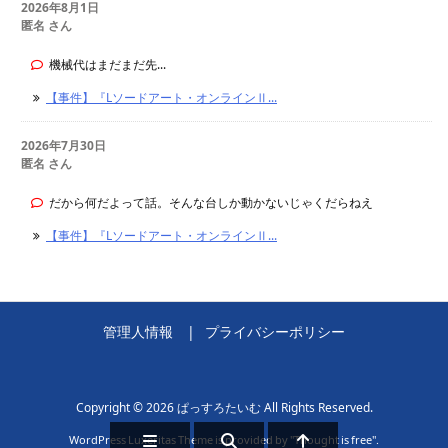
2026年8月1日
匿名 さん
機械代はまだまだ先...
【事件】『Lソードアート・オンラインⅡ...
2026年7月30日
匿名 さん
だから何だよって話。そんな台しか動かないじゃくだらねえ
【事件】『Lソードアート・オンラインⅡ...
管理人情報
プライバシーポリシー
Copyright ©
2026
ぱっすろたいむ
All Rights Reserved.
WordPress Luxeritas Theme is provided by "
Thought is free
".