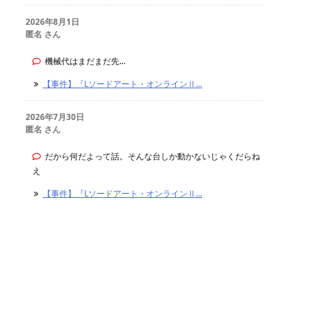
2026年8月1日
匿名 さん
機械代はまだまだ先...
【事件】『Lソードアート・オンラインⅡ...
2026年7月30日
匿名 さん
だから何だよって話。そんな台しか動かないじゃくだらね
え
【事件】『Lソードアート・オンラインⅡ...