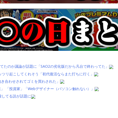
てたのか議論が話題に「SAO2の劣化版だから凡台で終わってた」
ッツリ起こしてくれそう「初代復活ならまた打ちに行く」
抱き合わせされてゴミを買わされた」
」 「投資家」「Webデザイナー（パソコン触れない）」
唆してる説が話題に