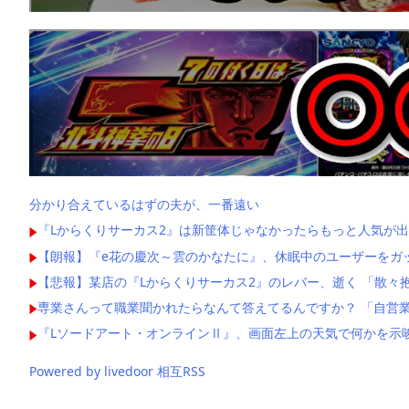
分かり合えているはずの夫が、一番遠い
『Lからくりサーカス2』は新筐体じゃなかったらもっと人気が出
【朗報】『e花の慶次～雲のかなたに』、休眠中のユーザーをガ
【悲報】某店の『Lからくりサーカス2』のレバー、逝く 「散々
専業さんって職業聞かれたらなんて答えてるんですか？ 「自営業
『Lソードアート・オンラインⅡ』、画面左上の天気で何かを示
Powered by livedoor 相互RSS