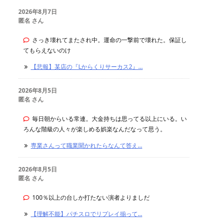
2026年8月7日
匿名 さん
さっき壊れてまたされ中。運命の一撃前で壊れた。保証し
てもらえないのけ
【悲報】某店の『Lからくりサーカス2』...
2026年8月5日
匿名 さん
毎日朝からいる常連。大金持ちは思ってる以上にいる。い
ろんな階級の人々が楽しめる娯楽なんだなって思う。
専業さんって職業聞かれたらなんて答え...
2026年8月5日
匿名 さん
100％以上の台しか打たない演者よりましだ
【理解不能】パチスロでリプレイ揃って...