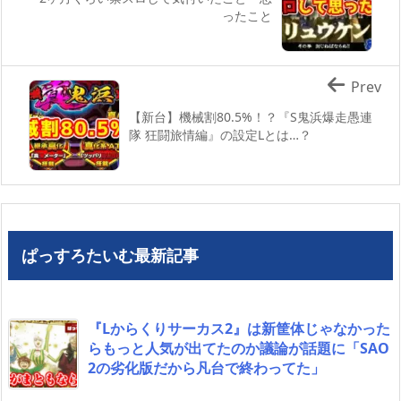
ったこと
Prev
【新台】機械割80.5%！？『S鬼浜爆走愚連
隊 狂闘旅情編』の設定Lとは…？
ぱっすろたいむ最新記事
『Lからくりサーカス2』は新筐体じゃなかった
らもっと人気が出てたのか議論が話題に「SAO
2の劣化版だから凡台で終わってた」