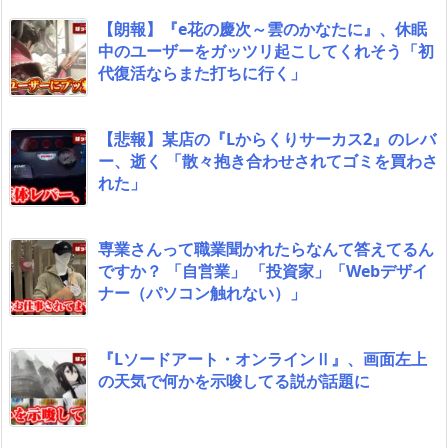
【朗報】『e花の慶次～雲のかなたに』、休眠
中のユーザーをガッツリ起こしてくれそう「初
代復活ならまた打ちに行く」
【悲報】某店の『Lからくりサーカス2』のレバ
ー、逝く 「散々抱き合わせされてゴミを買わさ
れた」
専業さんって職業聞かれたらなんて答えてるん
ですか？ 「自営業」 「投資家」「Webデザイ
ナー（パソコン触れない）」
『Lソードアート・オンラインⅡ』、画面左上
の天気で何かを示唆してる説が話題に