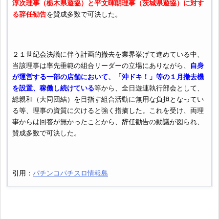
淳次理事（栃木県遊協）と平文暉朗理事（茨城県遊協）に対す
る辞任勧告
を賛成多数で可決した。
２１世紀会決議に伴う計画的撤去を業界挙げて進めている中、
当該理事は率先垂範の組合リーダーの立場にありながら、
自身
が運営する一部の店舗において、「沖ドキ！」等の１月撤去機
を設置、稼働し続けている
等から、全日遊連執行部会として、
総親和（大同団結）を目指す組合活動に無用な負担となってい
る等、理事の資質に欠けると強く指摘した。これを受け、両理
事からは回答が無かったことから、辞任勧告の動議が図られ、
賛成多数で可決した。
引用：
パチンコパチスロ情報島