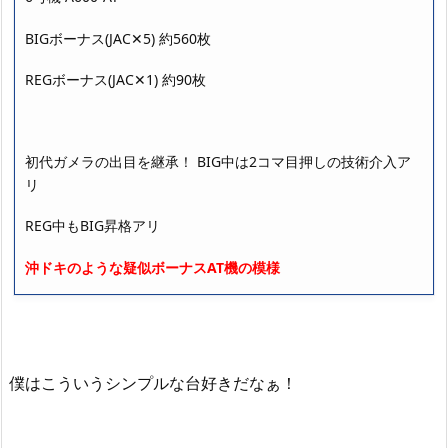
BIGボーナス(JAC✕5) 約560枚
REGボーナス(JAC✕1) 約90枚
初代ガメラの出目を継承！ BIG中は2コマ目押しの技術介入ア
リ
REG中もBIG昇格アリ
沖ドキのような疑似ボーナスAT機
の模様
僕はこういうシンプルな台好きだなぁ！