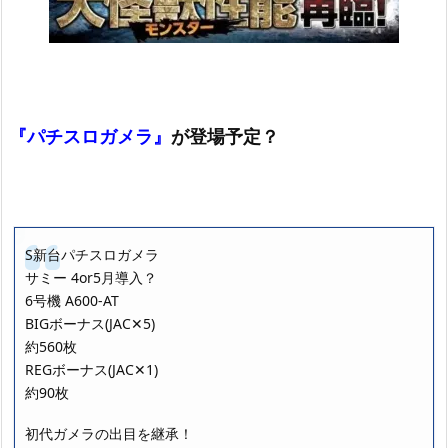
『パチスロガメラ』
が登場予定？
S新台パチスロガメラ
サミー 4or5月導入？
6号機 A600-AT
BIGボーナス(JAC✕5)
約560枚
REGボーナス(JAC✕1)
約90枚
初代ガメラの出目を継承！