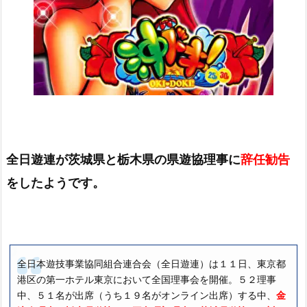
全日遊連が茨城県と栃木県の県遊協理事に
辞任勧告
をしたようです。
全日本遊技事業協同組合連合会（全日遊連）は１１日、東京都
港区の第一ホテル東京において全国理事会を開催。５２理事
中、５１名が出席（うち１９名がオンライン出席）する中、
金