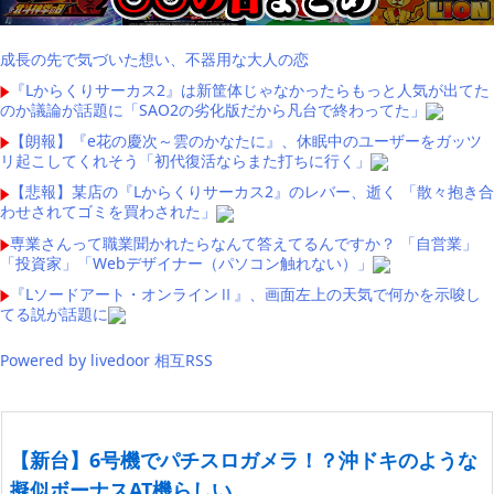
成長の先で気づいた想い、不器用な大人の恋
『Lからくりサーカス2』は新筐体じゃなかったらもっと人気が出てた
のか議論が話題に「SAO2の劣化版だから凡台で終わってた」
【朗報】『e花の慶次～雲のかなたに』、休眠中のユーザーをガッツ
リ起こしてくれそう「初代復活ならまた打ちに行く」
【悲報】某店の『Lからくりサーカス2』のレバー、逝く 「散々抱き合
わせされてゴミを買わされた」
専業さんって職業聞かれたらなんて答えてるんですか？ 「自営業」
「投資家」「Webデザイナー（パソコン触れない）」
『Lソードアート・オンラインⅡ』、画面左上の天気で何かを示唆し
てる説が話題に
Powered by livedoor 相互RSS
【新台】6号機でパチスロガメラ！？沖ドキのような
擬似ボーナスAT機らしい