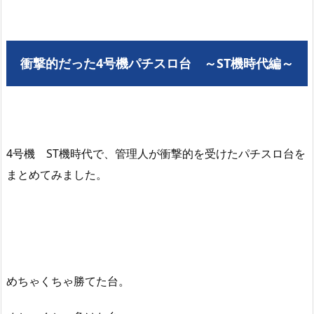
衝撃的だった4号機パチスロ台 ～ST機時代編～
4号機 ST機時代で、管理人が衝撃的を受けたパチスロ台を
まとめてみました。
めちゃくちゃ勝てた台。