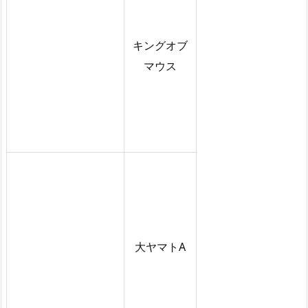
キングオブ
マウス
大ヤマトA