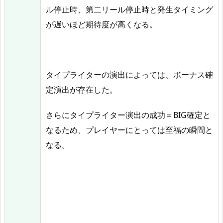
ル停止時、第二リール停止時と発生タイミング
が遅いほど期待度が高くなる。
タイプライターの演出によっては、ボーナス確
定演出が存在した。
さらにタイプライター演出の成功＝BIG確定と
なるため、プレイヤーにとっては至福の瞬間と
なる。