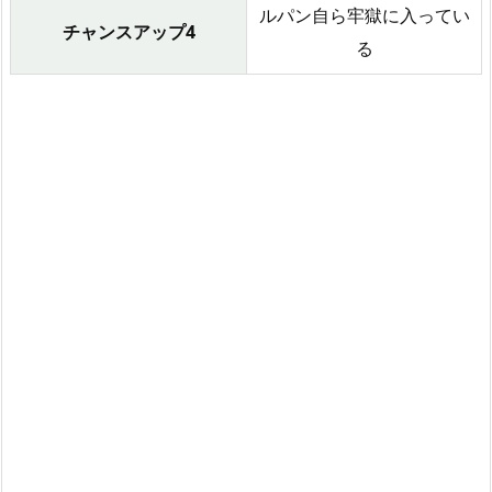
ルパン自ら牢獄に入ってい
チャンスアップ4
る