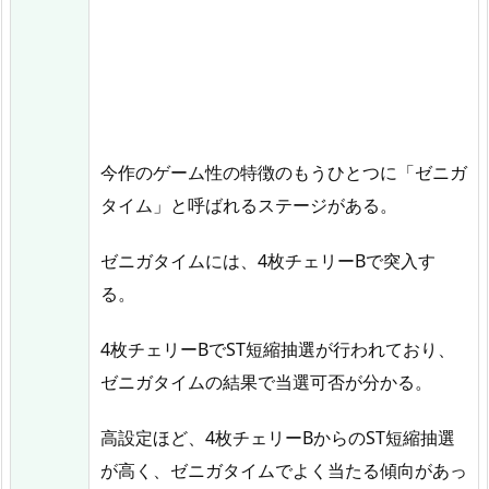
今作のゲーム性の特徴のもうひとつに「ゼニガ
タイム」と呼ばれるステージがある。
ゼニガタイムには、4枚チェリーBで突入す
る。
4枚チェリーBでST短縮抽選が行われており、
ゼニガタイムの結果で当選可否が分かる。
高設定ほど、4枚チェリーBからのST短縮抽選
が高く、ゼニガタイムでよく当たる傾向があっ