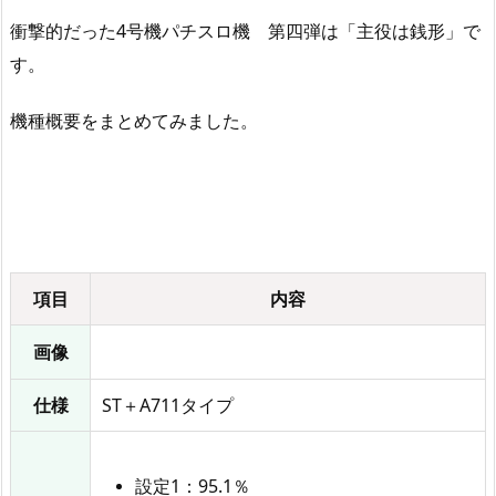
衝撃的だった4号機パチスロ機 第四弾は「主役は銭形」で
す。
機種概要をまとめてみました。
項目
内容
画像
仕様
ST＋A711タイプ
設定1：95.1％