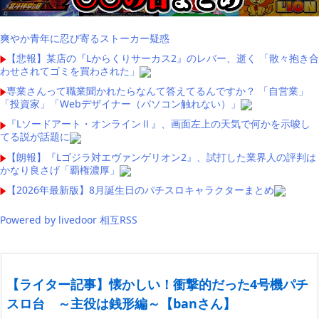
爽やか青年に忍び寄るストーカー疑惑
【悲報】某店の『Lからくりサーカス2』のレバー、逝く 「散々抱き合
わせされてゴミを買わされた」
専業さんって職業聞かれたらなんて答えてるんですか？ 「自営業」
「投資家」「Webデザイナー（パソコン触れない）」
『Lソードアート・オンラインⅡ』、画面左上の天気で何かを示唆し
てる説が話題に
【朗報】『Lゴジラ対エヴァンゲリオン2』、試打した業界人の評判は
かなり良さげ「覇権濃厚」
【2026年最新版】8月誕生日のパチスロキャラクターまとめ
Powered by livedoor 相互RSS
【ライター記事】懐かしい！衝撃的だった4号機パチ
スロ台 ～主役は銭形編～【banさん】