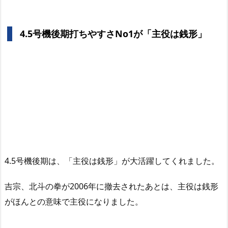
4.5号機後期打ちやすさNo1が「主役は銭形」
4.5号機後期は、「主役は銭形」が大活躍してくれました。
吉宗、北斗の拳が2006年に撤去されたあとは、主役は銭形
がほんとの意味で主役になりました。