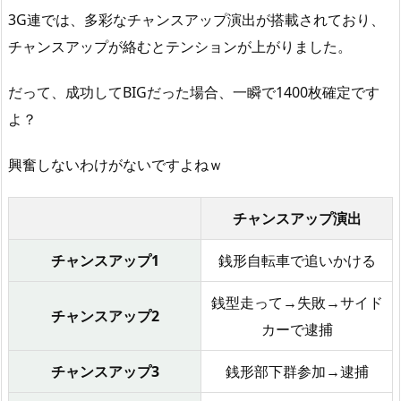
3G連では、多彩なチャンスアップ演出が搭載されており、
チャンスアップが絡むとテンションが上がりました。
だって、成功してBIGだった場合、一瞬で1400枚確定です
よ？
興奮しないわけがないですよねｗ
チャンスアップ演出
チャンスアップ1
銭形自転車で追いかける
銭型走って→失敗→サイド
チャンスアップ2
カーで逮捕
チャンスアップ3
銭形部下群参加→逮捕