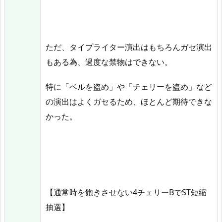
ただ、タイプライター演出はもちろんガセ演出
もある為、過度な禁物はできない。
特に「ベルを盗め」や「チェリーを盗め」など
の演出はよくガセるため、ほとんど期待できな
かった。
【通常時を飽きさせない4チェリーBでST短縮
抽選】