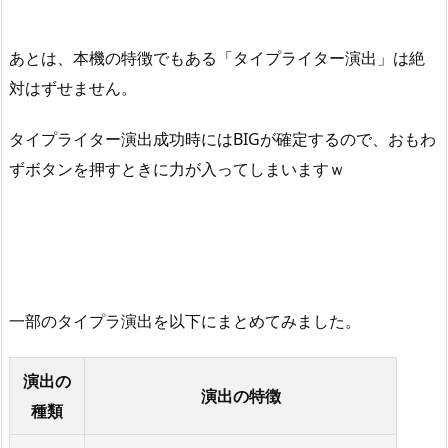
あとは、本機の特徴でもある「タイプライター演出」は絶
対はずせません。
タイプライター演出成功時にはBIGが確定するので、おもわ
ずボタンを押すときに力が入ってしまいますｗ
一部のタイプラ演出を以下にまとめてみました。
演出の
演出の特徴
種類