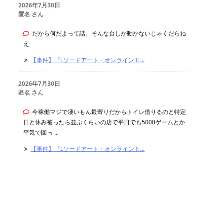
2026年7月30日
匿名 さん
だから何だよって話。そんな台しか動かないじゃくだらね
え
【事件】『Lソードアート・オンラインⅡ...
2026年7月30日
匿名 さん
今稼働マジで凄いもん最寄りだからトイレ借りるのと特定
日と休み被ったら並ぶくらいの店で平日でも5000ゲームとか
平気で回っ ...
【事件】『Lソードアート・オンラインⅡ...