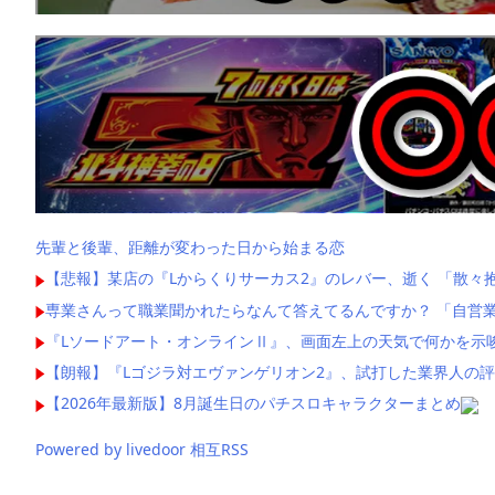
先輩と後輩、距離が変わった日から始まる恋
【悲報】某店の『Lからくりサーカス2』のレバー、逝く 「散々
専業さんって職業聞かれたらなんて答えてるんですか？ 「自営業
『Lソードアート・オンラインⅡ』、画面左上の天気で何かを示
【朗報】『Lゴジラ対エヴァンゲリオン2』、試打した業界人の
【2026年最新版】8月誕生日のパチスロキャラクターまとめ
Powered by livedoor 相互RSS