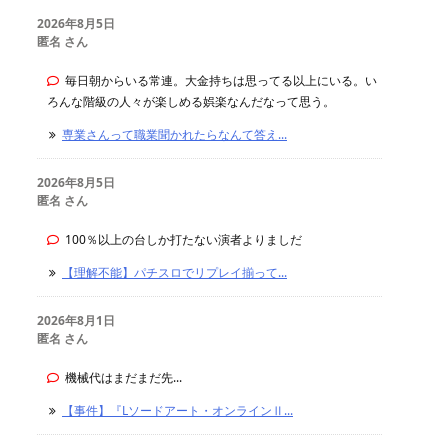
2026年8月5日
匿名 さん
毎日朝からいる常連。大金持ちは思ってる以上にいる。い
ろんな階級の人々が楽しめる娯楽なんだなって思う。
専業さんって職業聞かれたらなんて答え...
2026年8月5日
匿名 さん
100％以上の台しか打たない演者よりましだ
【理解不能】パチスロでリプレイ揃って...
2026年8月1日
匿名 さん
機械代はまだまだ先...
【事件】『Lソードアート・オンラインⅡ...