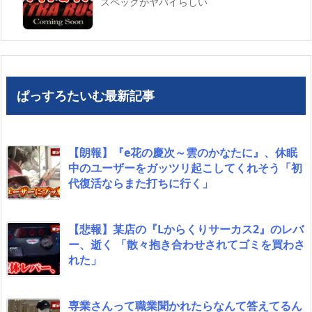
スペックがヤバイらしい
ぱっすろたいむ最新記事
【朗報】『e花の慶次～雲のかなたに』、休眠
中のユーザーをガッツリ起こしてくれそう「初
代復活ならまた打ちに行く」
【悲報】某店の『Lからくりサーカス2』のレバ
ー、逝く 「散々抱き合わせされてゴミを買わさ
れた」
専業さんって職業聞かれたらなんて答えてるん