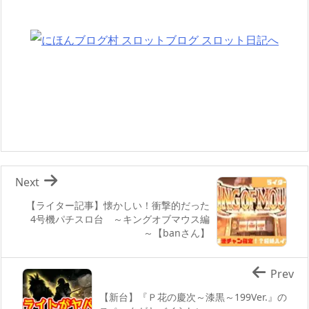
Next
【ライター記事】懐かしい！衝撃的だった
4号機パチスロ台 ～キングオブマウス編
～【banさん】
Prev
【新台】『Ｐ花の慶次～漆黒～199Ver.』の