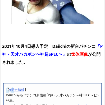
2021年10月4日導入予定 Daiichiの新台パチンコ
『P
神・天才バカボン〜神超SPEC〜』
の
筐体画像
が公開
されました。
【
#新台情報
】
Daiichiからパチンコ新機種｢P神・天才バカボン～神SPEC～｣が
登場｡