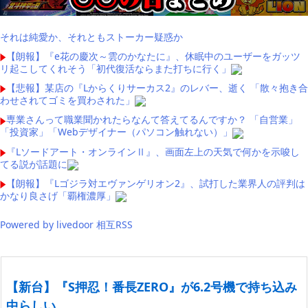
それは純愛か、それともストーカー疑惑か
【朗報】『e花の慶次～雲のかなたに』、休眠中のユーザーをガッツ
リ起こしてくれそう「初代復活ならまた打ちに行く」
【悲報】某店の『Lからくりサーカス2』のレバー、逝く 「散々抱き合
わせされてゴミを買わされた」
専業さんって職業聞かれたらなんて答えてるんですか？ 「自営業」
「投資家」「Webデザイナー（パソコン触れない）」
『Lソードアート・オンラインⅡ』、画面左上の天気で何かを示唆し
てる説が話題に
【朗報】『Lゴジラ対エヴァンゲリオン2』、試打した業界人の評判は
かなり良さげ「覇権濃厚」
Powered by livedoor 相互RSS
【新台】『S押忍！番長ZERO』が6.2号機で持ち込み
中らしい