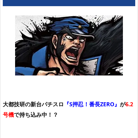
大都技研の新台パチスロ
『S押忍！番長ZERO』
が
6.2
号機
で持ち込み中！？