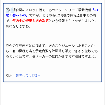
既に適合済のスロット機で、あのヒットシリーズ最新機種
『S●
忍！番●●E●O』
ですが、どうやら6.2号機で持ち込み中との噂
で、
年内中の登場も適合次第
という情報をキャッチしました。
気になりますね。
昨今の半導体不足に加えて、適合スケジュールもあることか
ら、有力機種も当初予定台数を計画通り販売できるか微妙であ
るという話です。各メーカーの動向がますます注目ですよね。
引用：
業界ウワサ話Z＋