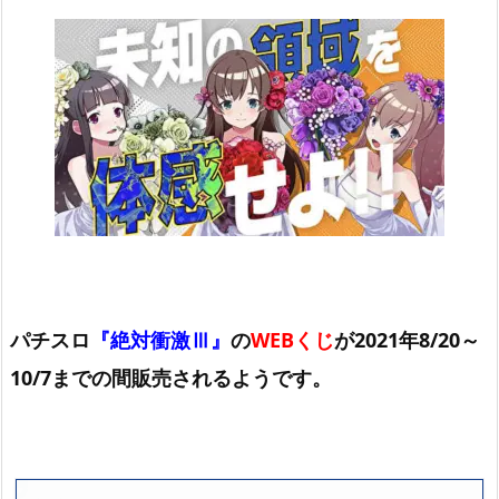
パチスロ
『絶対衝激Ⅲ』
の
WEBくじ
が2021年8/20～
10/7までの間販売されるようです。