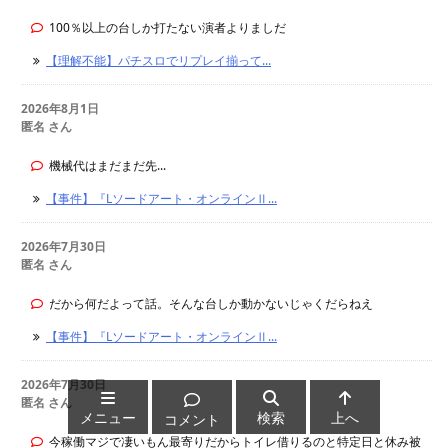
100％以上の台しか打たない演者よりましだ
【理解不能】パチスロでリプレイ揃って...
2026年8月1日
匿名 さん
機械代はまだまだ先...
【事件】『Lソードアート・オンラインⅡ...
2026年7月30日
匿名 さん
だから何だよって話。そんな台しか動かないじゃくだらねえ
【事件】『Lソードアート・オンラインⅡ...
2026年7月30日
匿名 さん
メニュー
検索
上へ
コメント
今稼働マジで凄いもん最寄りだからトイレ借りるのと特定日と休み被