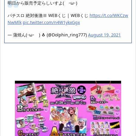
明日から販売予定らしいすよ( ･ω･)
パチスロ 絶対衝激Ⅲ WEBくじ | WEBくじ
https://t.co/WKCzw
NwMlk
pic.twitter.com/n4W1ykxGgx
— 蒲焼ん(･ω･ ) 🐧 (@Dolphin_ring777)
August 19, 2021