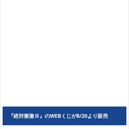
『絶対衝激Ⅲ』のWEBくじが8/20より販売