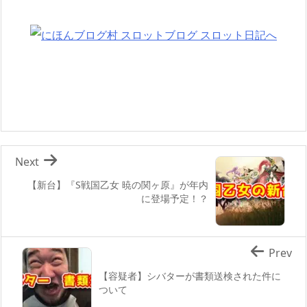
Next
【新台】『S戦国乙女 暁の関ヶ原』が年内
に登場予定！？
Prev
【容疑者】シバターが書類送検された件に
ついて