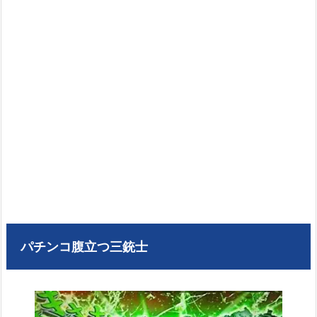
パチンコ腹立つ三銃士