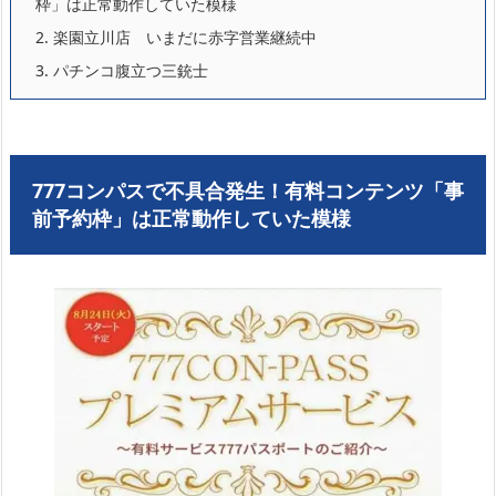
枠」は正常動作していた模様
2.
楽園立川店 いまだに赤字営業継続中
3.
パチンコ腹立つ三銃士
777コンパスで不具合発生！有料コンテンツ「事
前予約枠」は正常動作していた模様