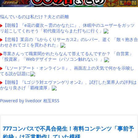
悩んでいるのは私だけ？夫との距離
【朗報】『e花の慶次～雲のかなたに』、休眠中のユーザーをガッツ
リ起こしてくれそう「初代復活ならまた打ちに行く」
【悲報】某店の『Lからくりサーカス2』のレバー、逝く 「散々抱き合
わせされてゴミを買わされた」
専業さんって職業聞かれたらなんて答えてるんですか？ 「自営業」
「投資家」「Webデザイナー（パソコン触れない）」
『Lソードアート・オンラインⅡ』、画面左上の天気で何かを示唆し
てる説が話題に
【朗報】『Lゴジラ対エヴァンゲリオン2』、試打した業界人の評判は
かなり良さげ「覇権濃厚」
Powered by livedoor 相互RSS
777コンパスで不具合発生！有料コンテンツ「事前予
約枠」は正常動作していた模様