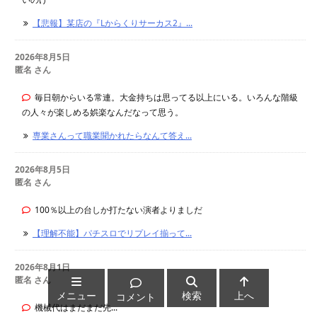
【悲報】某店の『Lからくりサーカス2』...
2026年8月5日
匿名 さん
毎日朝からいる常連。大金持ちは思ってる以上にいる。いろんな階級
の人々が楽しめる娯楽なんだなって思う。
専業さんって職業聞かれたらなんて答え...
2026年8月5日
匿名 さん
100％以上の台しか打たない演者よりましだ
【理解不能】パチスロでリプレイ揃って...
2026年8月1日
匿名 さん
メニュー
検索
上へ
コメント
機械代はまだまだ先...