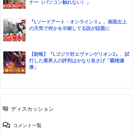
ナー（パソコン触れない）」
『Lソードアート・オンラインⅡ』、画面左上
の天気で何かを示唆してる説が話題に
【朗報】『Lゴジラ対エヴァンゲリオン2』、試
打した業界人の評判はかなり良さげ「覇権濃
厚」
ディスカッション
コメント一覧